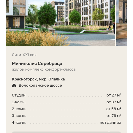
Сити-XXI век
Миниполис Серебрица
жилой комплекс комфорт-класса
Красногорск, мкр. Опалиха
Волоколамское шоссе
Студии
от 27 м²
1-комн.
от 37 м²
2-комн.
от 58 м²
3-комн.
от 76 м²
4-комн.
нет данных