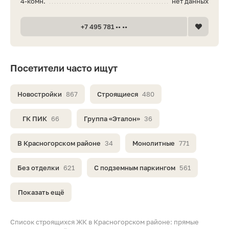
4-комн.
нет данных
+7 495 781 •• ••
Посетители часто ищут
Новостройки
867
Строящиеся
480
ГК ПИК
66
Группа «Эталон»
36
В Красногорском районе
34
Монолитные
771
Без отделки
621
С подземным паркингом
561
Показать ещё
Список строящихся ЖК в Красногорском районе: прямые