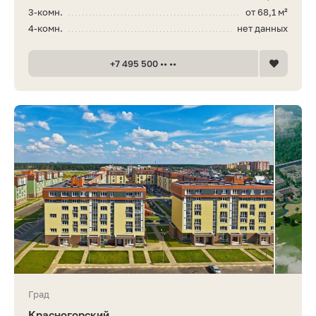
3-комн.
от 68,1 м²
4-комн.
нет данных
+7 495 500 •• ••
Град
Красногорский