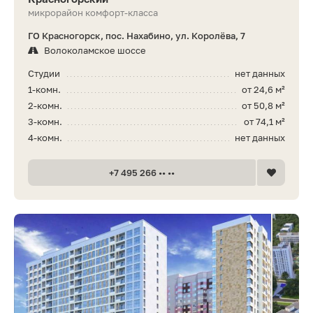
микрорайон комфорт-класса
ГО Красногорск, пос. Нахабино, ул. Королёва, 7
Волоколамское шоссе
Студии
нет данных
1-комн.
от 24,6 м²
2-комн.
от 50,8 м²
3-комн.
от 74,1 м²
4-комн.
нет данных
+7 495 266 •• ••