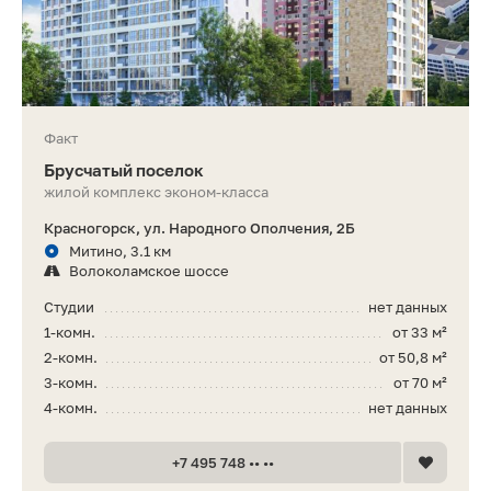
Факт
Брусчатый поселок
жилой комплекс эконом-класса
Красногорск, ул. Народного Ополчения, 2Б
Митино, 3.1 км
Волоколамское шоссе
Студии
нет данных
1-комн.
от 33 м²
2-комн.
от 50,8 м²
3-комн.
от 70 м²
4-комн.
нет данных
+7 495 748 •• ••