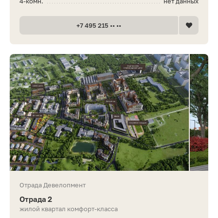
4-комн.
нет данных
+7 495 215 •• ••
Отрада Девелопмент
Отрада 2
жилой квартал комфорт-класса