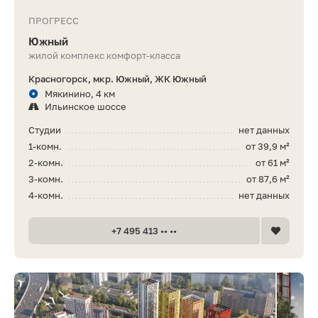
ПРОГРЕСС
Южный
жилой комплекс комфорт-класса
Красногорск, мкр. Южный, ЖК Южный
Мякинино, 4 км
Ильинское шоссе
Студии
нет данных
1-комн.
от 39,9 м²
2-комн.
от 61 м²
3-комн.
от 87,6 м²
4-комн.
нет данных
+7 495 413 •• ••