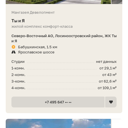
Мангазея Девелопмент
Ты и Я
жилой комплекс комфорт-класса
Северо-Восточный АО, Лосиноостровский район, ЖК Ты
и Я
Бабушкинская, 1.5 км
Ярославское шоссе
Студии
нет данных
1-комн.
от 29,1 м²
2-комн.
от 43 м²
3-комн.
от 62,6 м²
4-комн.
от 109,1 м²
+7 495 647 •• ••