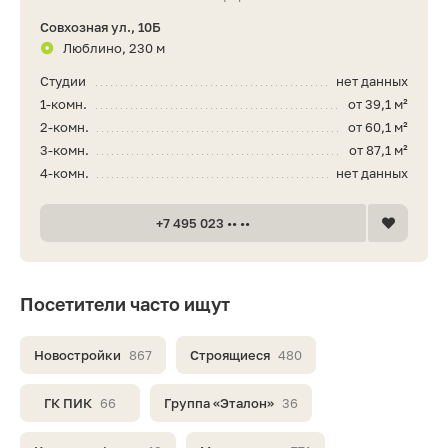
Совхозная ул., 10Б
Люблино, 230 м
Студии
нет данных
1-комн.
от 39,1 м²
2-комн.
от 60,1 м²
3-комн.
от 87,1 м²
4-комн.
нет данных
+7 495 023 •• ••
Посетители часто ищут
Новостройки
867
Строящиеся
480
ГК ПИК
66
Группа «Эталон»
36