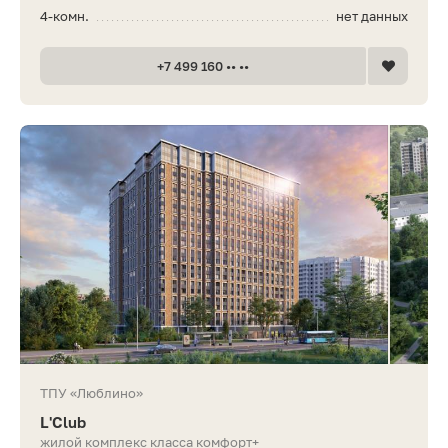
4-комн.
нет данных
+7 499 160 •• ••
ТПУ «Люблино»
L'Club
жилой комплекс класса комфорт+