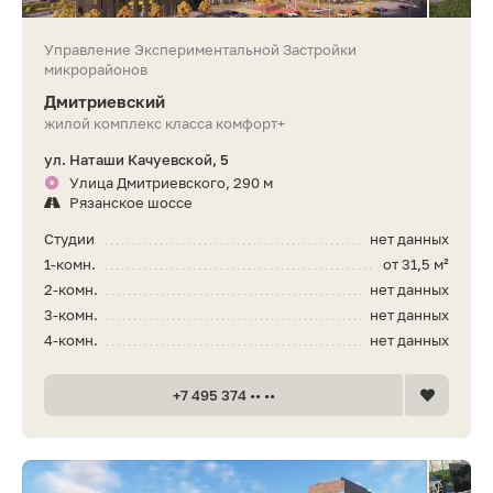
Управление Экспериментальной Застройки
микрорайонов
Дмитриевский
жилой комплекс класса комфорт+
ул. Наташи Качуевской, 5
Улица Дмитриевского, 290 м
Рязанское шоссе
Студии
нет данных
1-комн.
от 31,5 м²
2-комн.
нет данных
3-комн.
нет данных
4-комн.
нет данных
+7 495 374 •• ••