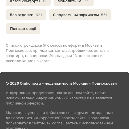
Класс комфорт+
19
Монолитные
771
Без отделки
621
С подземным паркингом
561
Показать ещё
Список строящихся ЖК класса комфорт+ в Москве и
Подмосковье: прямые контакты застройщиков, цены на
квартиры, планировки. Этапы сдачи 13 новостроек и
расположение на карте.
© 2026 Omhome.ru – недвижимость Москвы и Подмосковья
Информация, представленная на данном сайте, носит
исключительно информационный характер и не является
публичной офертой.
Мы используем ваши файлы cookies и другие метаданные
для обеспечения корректной работы сайта. Продолжая
пользоваться сайтом, вы соглашаетесь с использованием
этих данных.