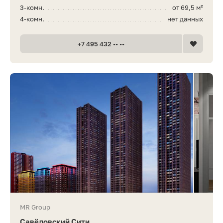
3-комн.
от 69,5 м²
4-комн.
нет данных
+7 495 432 •• ••
MR Group
Савёловский Сити