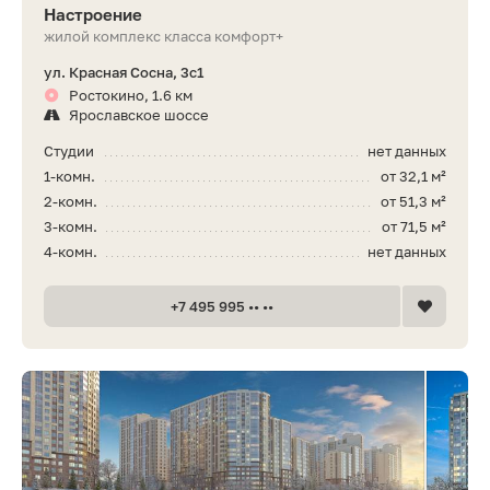
Настроение
жилой комплекс класса комфорт+
ул. Красная Сосна, 3с1
Ростокино, 1.6 км
Ярославское шоссе
Студии
нет данных
1-комн.
от 32,1 м²
2-комн.
от 51,3 м²
3-комн.
от 71,5 м²
4-комн.
нет данных
+7 495 995 •• ••