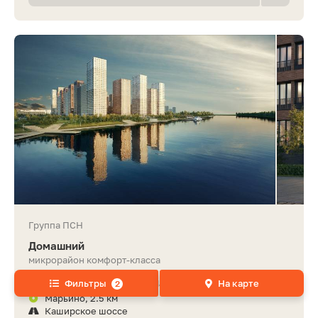
Группа ПСН
Домашний
микрорайон комфорт-класса
Фильтры
На карте
Юго-Восточный АО, район Марьино, ЖК Домашний
2
Марьино, 2.5 км
Каширское шоссе