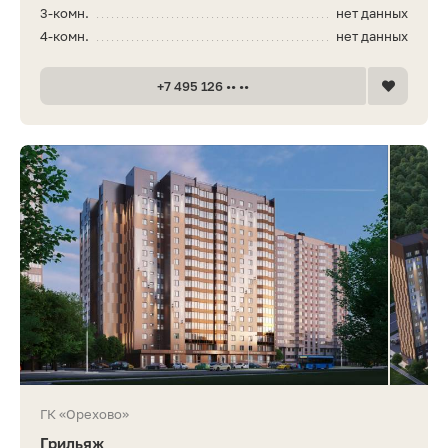
3-комн.
нет данных
4-комн.
нет данных
+7 495 126 •• ••
ГК «Орехово»
Грильяж