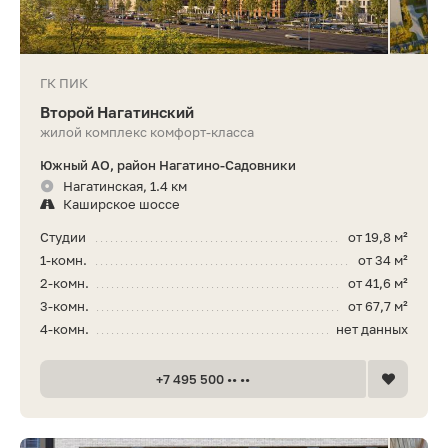
ГК ПИК
Второй Нагатинский
жилой комплекс комфорт-класса
Южный АО, район Нагатино-Садовники
Нагатинская, 1.4 км
Каширское шоссе
Студии
от 19,8 м²
1-комн.
от 34 м²
2-комн.
от 41,6 м²
3-комн.
от 67,7 м²
4-комн.
нет данных
+7 495 500 •• ••