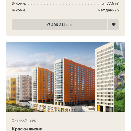
3-комн.
от 77,5 м²
4-комн.
нет данных
+7 499 211 •• ••
Сити-XXI век
Краски жизни