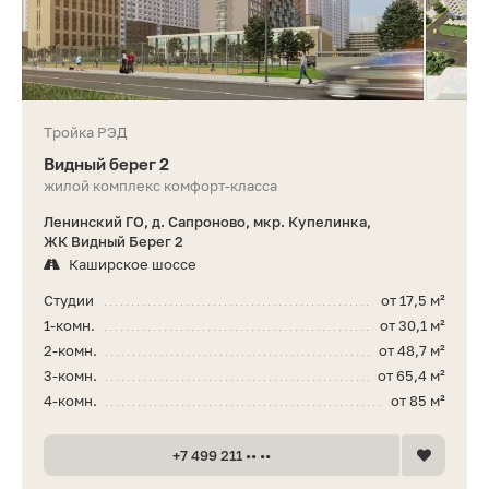
Тройка РЭД
Видный берег 2
жилой комплекс комфорт-класса
Ленинский ГО, д. Сапроново, мкр. Купелинка,
ЖК Видный Берег 2
Каширское шоссе
Студии
от 17,5 м²
1-комн.
от 30,1 м²
2-комн.
от 48,7 м²
3-комн.
от 65,4 м²
4-комн.
от 85 м²
+7 499 211 •• ••