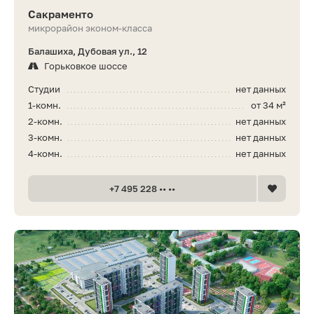
Сакраменто
микрорайон эконом-класса
Балашиха, Дубовая ул., 12
Горьковкое шоссе
Студии
нет данных
1-комн.
от 34 м²
2-комн.
нет данных
3-комн.
нет данных
4-комн.
нет данных
+7 495 228 •• ••