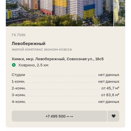
ГК ПИК
Левобережный
жилой комплекс эконом-класса
Химки, мкр. Левобережный, Совхозная ул., 16с5
Ховрино, 2.5 км
Студии
нет данных
1-комн.
нет данных
2-комн.
от 45,7 м²
3-комн.
от 83,6 м²
4-комн.
нет данных
+7 495 500 •• ••