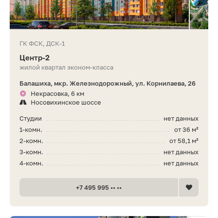
ГК ФСК, ДСК-1
Центр-2
жилой квартал эконом-класса
Балашиха, мкр. Железнодорожный, ул. Корнилаева, 26
Некрасовка, 6 км
Носовихинское шоссе
Студии
нет данных
1-комн.
от 36 м²
2-комн.
от 58,1 м²
3-комн.
нет данных
4-комн.
нет данных
+7 495 995 •• ••