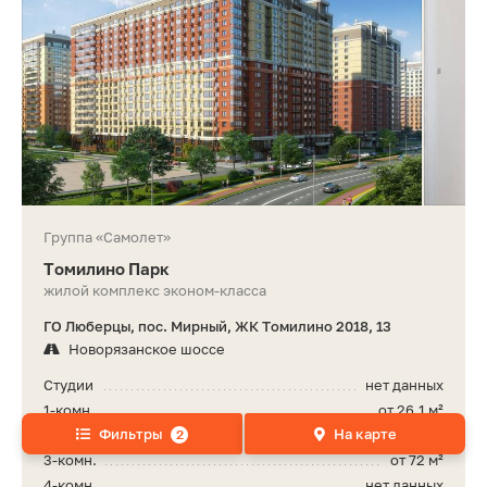
Группа «Самолет»
Томилино Парк
жилой комплекс эконом-класса
ГО Люберцы, пос. Мирный, ЖК Томилино 2018, 13
Новорязанское шоссе
Студии
нет данных
1-комн.
от 26,1 м²
Фильтры
На карте
2-комн.
от 43,8 м²
2
3-комн.
от 72 м²
4-комн.
нет данных