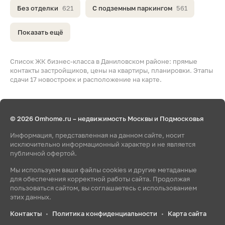
Без отделки
621
С подземным паркингом
561
Показать ещё
Список ЖК бизнес-класса в Даниловском районе: прямые
контакты застройщиков, цены на квартиры, планировки. Этапы
сдачи 17 новостроек и расположение на карте.
© 2026 Omhome.ru – недвижимость Москвы и Подмосковья
Информация, представленная на данном сайте, носит
исключительно информационный характер и не является
публичной офертой.
Мы используем ваши файлы cookies и другие метаданные
для обеспечения корректной работы сайта. Продолжая
пользоваться сайтом, вы соглашаетесь с использованием
этих данных.
Контакты
Политика конфиденциальности
Карта сайта
•
•