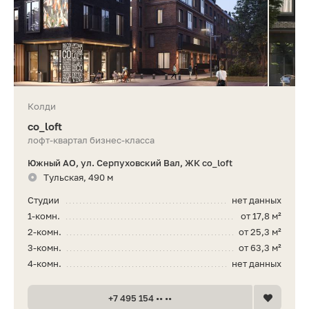
Колди
co_loft
лофт-квартал бизнес-класса
Южный АО, ул. Серпуховский Вал, ЖК co_loft
Тульская, 490 м
Студии
нет данных
1-комн.
от 17,8 м²
2-комн.
от 25,3 м²
3-комн.
от 63,3 м²
4-комн.
нет данных
+7 495 154 •• ••