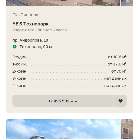
ГК «Пионер»
YE'S Технопарк
апарт-отель бизнес-класса
пр. Андропова, 10
Технопарк, 90 м
Студии
от 18,6 м²
1-комн.
от 37,6 м²
2-комн.
от 70 м²
3-комн.
нет данных
4-комн.
нет данных
+7 495 502 •• ••