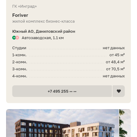
ГК «Инград»
Foriver
жилой комплекс бизнес-класса
Южный АО, Даниловский район
Автозаводская, 1.1 км
Студии
нет данных
1-комн.
от 45 м²
2-комн.
от 48,4 м²
3-комн.
от 70,5 м²
4-комн.
нет данных
+7 495 255 •• ••