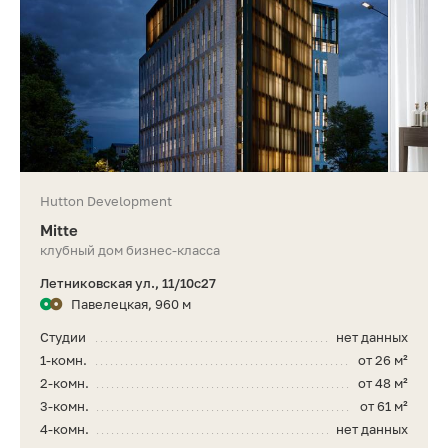
Hutton Development
Mitte
клубный дом бизнес-класса
Летниковская ул., 11/10с27
Павелецкая, 960 м
Студии
нет данных
1-комн.
от 26 м²
2-комн.
от 48 м²
3-комн.
от 61 м²
4-комн.
нет данных