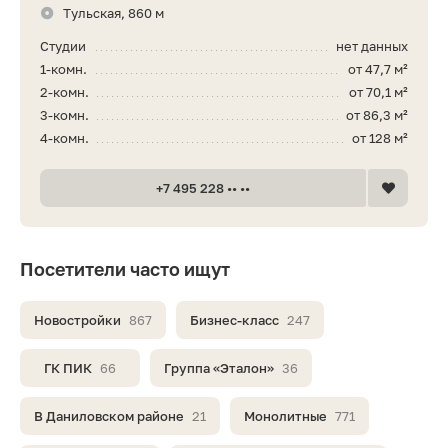
Тульская, 860 м
Студии
нет данных
1-комн.
от 47,7 м²
2-комн.
от 70,1 м²
3-комн.
от 86,3 м²
4-комн.
от 128 м²
+7 495 228 •• ••
Посетители часто ищут
Новостройки
867
Бизнес-класс
247
ГК ПИК
66
Группа «Эталон»
36
В Даниловском районе
21
Монолитные
771