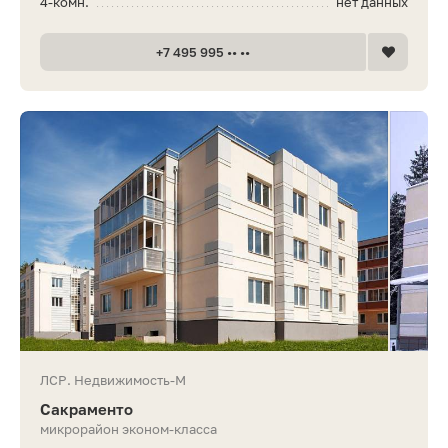
4-комн.
нет данных
+7 495 995 •• ••
ЛСР. Недвижимость-М
Сакраменто
микрорайон эконом-класса