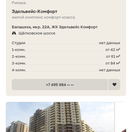
Римэка
Эдель­вейс-Ком­форт
жилой комплекс комфорт-класса
Балашиха, мкр. 22А, ЖК Эдельвейс Комфорт
Щёлковское шоссе
Студии
нет данных
1-комн.
от 42 м²
2-комн.
от 61 м²
3-комн.
от 84 м²
4-комн.
нет данных
+7 495 984 •• ••