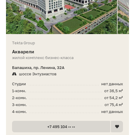
Tekta Group
Акварели
жилой комплекс бизнес-класса
Балашиха, пр. Ленина, 32А
шоссе Энтузиастов
Студии
нет данных
1-комн.
от 36,5 м²
2-комн.
от 54,2 м²
3-комн.
от 75,4 м²
4-комн.
нет данных
+7 495 104 •• ••