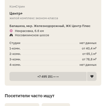
КомСтрин
Центр+
жилой комплекс эконом-класса
Балашиха, мкр. Железнодорожный, ЖК Центр Плюс
Некрасовка, 6.6 км
Носовихинское шоссе
Студии
нет данных
1-комн.
от 40,4 м²
2-комн.
от 65,1 м²
3-комн.
от 78,8 м²
4-комн.
нет данных
+7 495 151 •• ••
Посетители часто ищут