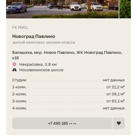
ГК МИЦ
Новоград Павлино
жилой комплекс эконом-класса
Балашиха, мкр. Новое Павлино, ЖК Новоград Павлино,
к15
Некрасовка, 3.8 км
Носовихинское шоссе
Студии
нет данных
1-комн.
от 21,2 м²
2-комн.
от 39,1 м²
3-комн.
от 63,1 м²
4-комн.
нет данных
+7 495 185 •• ••