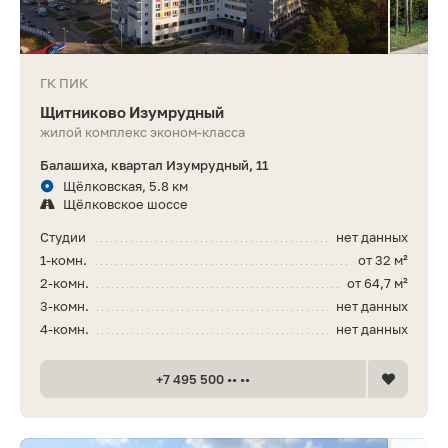
ГК ПИК
Щитниково Изумрудный
жилой комплекс эконом-класса
Балашиха, квартал Изумрудный, 11
Щёлковская, 5.8 км
Щёлковское шоссе
Студии
нет данных
1-комн.
от 32 м²
2-комн.
от 64,7 м²
3-комн.
нет данных
4-комн.
нет данных
+7 495 500 •• ••