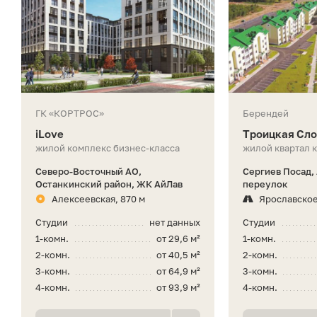
ГК «КОРТРОС»
Берендей
iLove
Троицкая Сл
жилой комплекс бизнес-класса
жилой квартал 
Северо-Восточный АО,
Сергиев Посад,
Останкинский район, ЖК АйЛав
переулок
Алексеевская, 870 м
Ярославско
Студии
нет данных
Студии
1-комн.
от 29,6 м²
1-комн.
2-комн.
от 40,5 м²
2-комн.
3-комн.
от 64,9 м²
3-комн.
4-комн.
от 93,9 м²
4-комн.