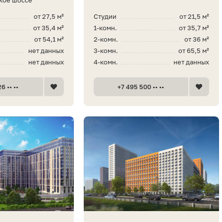
от 27,5 м²
Студии
от 21,5 м²
от 35,4 м²
1-комн.
от 35,7 м²
от 54,1 м²
2-комн.
от 36 м²
нет данных
3-комн.
от 65,5 м²
нет данных
4-комн.
нет данных
6 •• ••
+7 495 500 •• ••