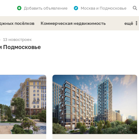
Добавить
объявление
Москва и Подмосковье
еджных посёлков
Коммерческая недвижимость
ещё
13 новостроек
 и Подмосковье