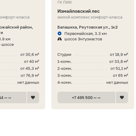
ГК ПИК
Измайловский лес
комфорт-класса
жилой комплекс комфорт-класса
ожайский район,
Балашиха, Реутовская ул., 1к2
ти
Первомайская, 3.3 км
3.9 км
шоссе Энтузиастов
е шоссе
от 30,6 м²
Студии
от 18,9 м²
от 40 м²
1-комн.
от 33,8 м²
от 45,3 м²
2-комн.
от 51,1 м²
от 76,9 м²
3-комн.
от 65 м²
нет данных
4-комн.
нет данных
4 •• ••
+7 495 500 •• ••