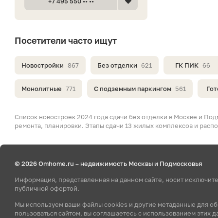
+7 495 550 •• ••
Посетители часто ищут
Новостройки
867
Без отделки
621
ГК ПИК
66
Монолитные
771
С подземным паркингом
561
Гот
Список новостроек 2024 года сдачи без отделки в Москве и Под
ремонта, планировки. Этапы сдачи 13 жилых комплексов и расп
© 2026 Omhome.ru – недвижимость Москвы и Подмосковья
Информация, представленная на данном сайте, носит исключит
публичной офертой.
Мы используем ваши файлы cookies и другие метаданные для о
пользоваться сайтом, вы соглашаетесь с использованием этих д