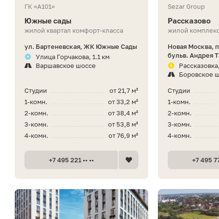
ГК «А101»
Sezar Group
Южные сады
Рассказово
жилой квартал комфорт-класса
жилой комплекс
ул. Бартеневская, ЖК Южные Сады
Новая Москва, 
бульв. Андрея Т
Улица Горчакова, 1.1 км
Варшавское шоссе
Рассказовка,
Боровское 
Студии
от 21,7 м²
Студии
1-комн.
от 33,2 м²
1-комн.
2-комн.
от 38,4 м²
2-комн.
3-комн.
от 53,8 м²
3-комн.
4-комн.
от 76,9 м²
4-комн.
+7 495 221 •• ••
+7 495 77