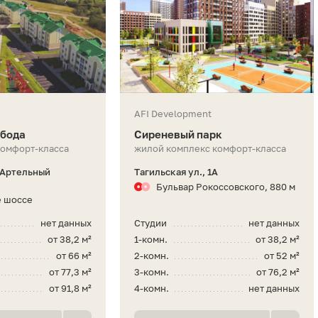
AFI Development
обода
Сиреневый парк
комфорт-класса
жилой комплекс комфорт-класса
 Артельный
Тагильская ул., 1А
Бульвар Рокоссовского, 880 м
е шоссе
нет данных
Студии
нет данных
от 38,2 м²
1-комн.
от 38,2 м²
от 66 м²
2-комн.
от 52 м²
от 77,3 м²
3-комн.
от 76,2 м²
от 91,8 м²
4-комн.
нет данных