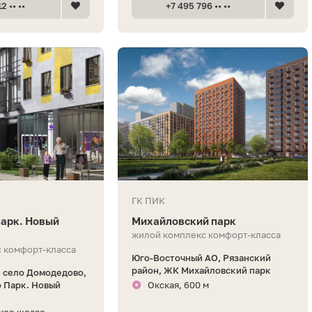
2 •• ••
+7 495 796 •• ••
ГК ПИК
арк. Новый
Михайловский парк
жилой комплекс комфорт-класса
 комфорт-класса
Юго-Восточный АО, Рязанский
район, ЖК Михайловский парк
 село Домодедово,
 Парк. Новый
Окская, 600 м
кое шоссе