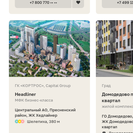
+7 800 770 •• ••
+7 499 11
ГК «КОРТРОС», Capital Group
Град
Headliner
Домодедово п
МФК бизнес-класса
квартал
жилой комплекс
Центральный АО, Пресненский
район, ЖК Хедлайнер
ГО Домодедово,
Шелепиха, 380 м
ЖК Домодедово
квартал
Домодедовс