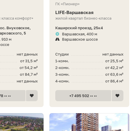
ГК «Пионер»
LIFE-Варшавская
 класса комфорт+
жилой квартал бизнес-класса
пос. Внуковское,
Каширский проезд, 25к4
арковского, 5
Варшавская, 400 м
 910 м
Варшавское шоссе
шоссе
нет данных
Студии
нет данных
от 31,5 м²
1-комн.
от 25,5 м²
от 54,2 м²
2-комн.
от 42,2 м²
от 84,7 м²
3-комн.
от 63,6 м²
нет данных
4-комн.
от 86,4 м²
8 •• ••
+7 495 502 •• ••