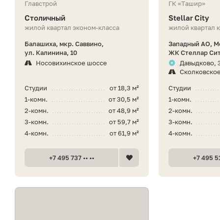
Главстрой
ГК «Ташир»
Столичный
Stellar City
жилой квартал эконом-класса
жилой квартал 
Балашиха, мкр. Саввино,
Западный АО, М
ул. Калинина, 10
ЖК Стеллар Си
Носовихинское шоссе
Давыдково, 
Сколковско
Студии
от 18,3 м²
Студии
1-комн.
от 30,5 м²
1-комн.
2-комн.
от 48,9 м²
2-комн.
3-комн.
от 59,7 м²
3-комн.
4-комн.
от 61,9 м²
4-комн.
+7 495 737 •• ••
+7 495 51