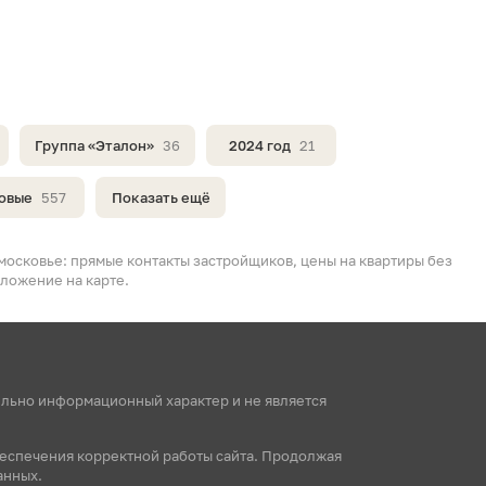
Группа «Эталон»
36
2024 год
21
овые
557
Показать ещё
московье: прямые контакты застройщиков, цены на квартиры без
оложение на карте.
ельно информационный характер и не является
беспечения корректной работы сайта. Продолжая
анных.