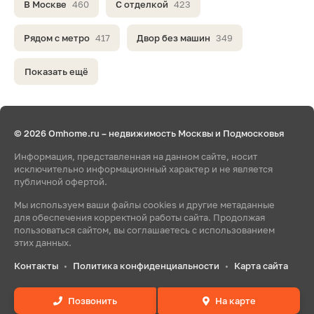
В Москве
460
С отделкой
423
Рядом с метро
417
Двор без машин
349
Показать ещё
© 2026 Omhome.ru – недвижимость Москвы и Подмосковья
Информация, представленная на данном сайте, носит
исключительно информационный характер и не является
публичной офертой.
Мы используем ваши файлы cookies и другие метаданные
для обеспечения корректной работы сайта. Продолжая
пользоваться сайтом, вы соглашаетесь с использованием
этих данных.
Контакты
Политика конфиденциальности
Карта сайта
•
•
Позвонить
На карте