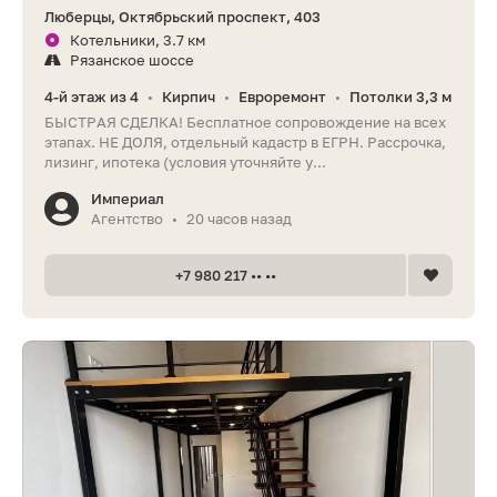
Люберцы, Октябрьский проспект, 403
Котельники, 3.7 км
Рязанское шоссе
4-й этаж из 4
Кирпич
Евроремонт
Потолки 3,3 м
•
•
•
БЫСТРАЯ СДЕЛКА! Бесплатное сопровождение на всех
этапах. НЕ ДОЛЯ, отдельный кадастр в ЕГРН. Рассрочка,
лизинг, ипотека (условия уточняйте у...
Империал
Агентство
20 часов назад
•
+7 980 217 •• ••