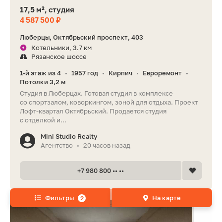
17,5 м², студия
4 587 500 ₽
Люберцы, Октябрьский проспект, 403
Котельники, 3.7 км
Рязанское шоссе
1-й этаж из 4
1957 год
Кирпич
Евроремонт
•
•
•
•
Потолки 3,2 м
Студия в Люберцах. Готовая студия в комплексе
со спортзалом, коворкингом, зоной для отдыха. Проект
Лофт-квартал Октябрьский. Продается студия
с отделкой и...
Mini Studio Realty
Агентство
20 часов назад
•
+7 980 800 •• ••
Фильтры
На карте
2