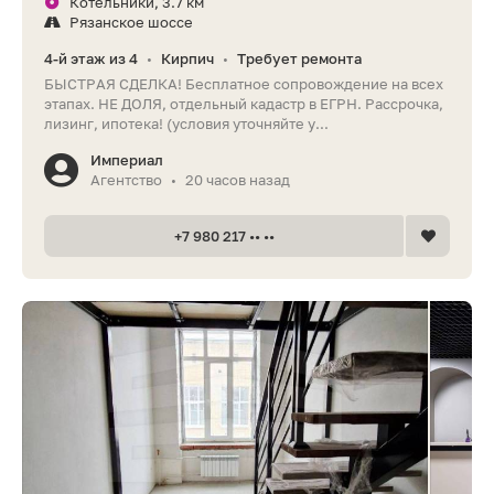
Котельники, 3.7 км
Рязанское шоссе
4-й этаж из 4
Кирпич
Требует ремонта
•
•
БЫСТРАЯ СДЕЛКА! Бесплатное сопровождение на всех
этапах. НЕ ДОЛЯ, отдельный кадастр в ЕГРН. Рассрочка,
лизинг, ипотека! (условия уточняйте у...
Империал
Агентство
20 часов назад
•
+7 980 217 •• ••