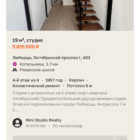
19 м², студия
5 835 000 ₽
Люберцы, Октябрьский проспект, 403
Котельники, 3.7 км
Рязанское шоссе
4-й этаж из 4
1957 год
Кирпич
•
•
•
Косметический ремонт
Потолки 5 м
•
Студия с антресолью на 4 этаже лофт-квартала
Октябрьский! Продается большая двухуровневая студия
19 кв.м в подмосковном городе Люберцы. Антресоль 7 м
2...
Mini Studio Realty
Агентство
20 часов назад
•