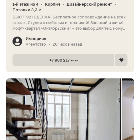
1-й этаж из 4
Кирпич
Дизайнерский ремонт
•
•
•
Потолки 3,3 м
БЫСТРАЯ СДЕЛКА! Бесплатное сопровождение на всех
этапах. Студия с мебелью и техникой! Заезжай и живи!
Лофт-квартал «Октябрьский» – это выбор для тех, кому...
Империал
Агентство
20 часов назад
•
+7 980 217 •• ••