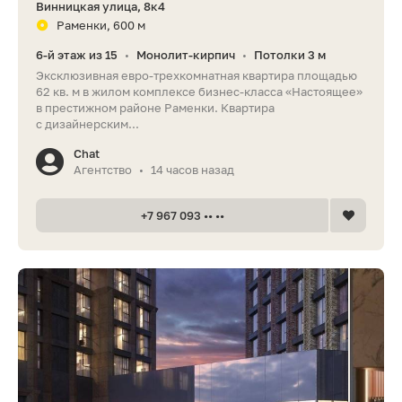
Винницкая улица, 8к4
Раменки, 600 м
6-й этаж из 15
Монолит-кирпич
Потолки 3 м
•
•
Эксклюзивная евро-трехкомнатная квартира площадью
62 кв. м в жилом комплексе бизнес-класса «Настоящее»
в престижном районе Раменки. Квартира
с дизайнерским...
Chat
Агентство
14 часов назад
•
+7 967 093 •• ••