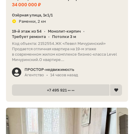
34 000 000 ₽
Озёрная улица, 1к1/1
Раменки, 2 км
19-й этаж из 54
Монолит-кирпич
•
•
Требует ремонта
Потолки 3 м
•
Код объекта: 2152554.ЖК «Левел Мичуринский»
Продается отличная квартира на 19-м этаже
в современном жилом комплексе бизнес-класса Level
Мичуринский.О квартире...
ПРОСТОР-недвижимость
Агентство
14 часов назад
•
+7 495 921 •• ••