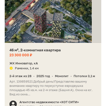
46 м², 2-комнатная квартира
23 300 000 ₽
ЖК Инноватор, кА
Раменки, 1.4 км
2-й этаж из 28
2025 год
Монолит
Потолки 3,1 м
•
•
•
Арт. 139859521 Добрый день!Представляю вашему
вниманию квартиру по переуступке евродвушка
площадью 45 кв.м. на 2-м этаже (Башня А). Окна на юг.
Вид из окна...
Агентство недвижимости «ХОТ СИТИ»