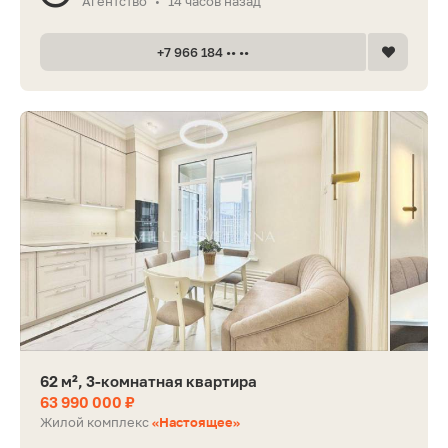
Агентство
14 часов назад
•
+7 966 184 •• ••
62 м², 3-комнатная квартира
63 990 000 ₽
Жилой комплекс
«Настоящее»