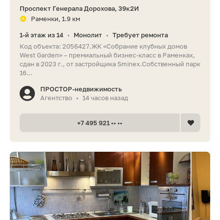
Проспект Генерала Дорохова, 39к2И
Раменки, 1.9 км
1-й этаж из 14
Монолит
Требует ремонта
•
•
Код объекта: 2056427.ЖК «Собрание клубных домов
West Garden» – премиальный бизнес-класс в Раменках,
сдан в 2023 г., от застройщика Sminex.Собственный парк
16...
ПРОСТОР-недвижимость
Агентство
14 часов назад
•
+7 495 921 •• ••