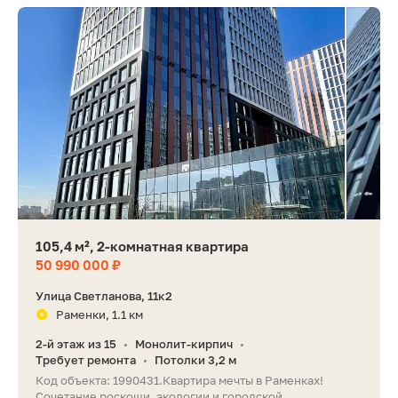
105,4 м², 2-комнатная квартира
50 990 000 ₽
Улица Светланова, 11к2
Раменки, 1.1 км
2-й этаж из 15
Монолит-кирпич
•
•
Требует ремонта
Потолки 3,2 м
•
Код объекта: 1990431.Квартира мечты в Раменках!
Сочетание роскоши, экологии и городской