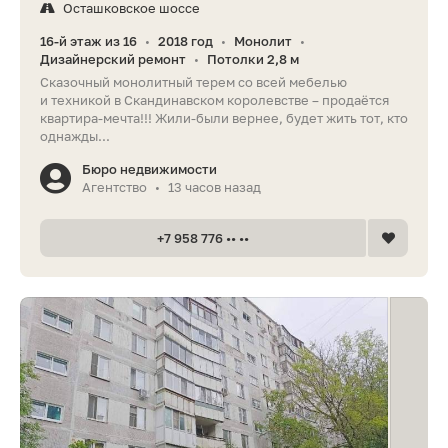
Осташковское шоссе
16-й этаж из 16
2018 год
Монолит
•
•
•
Дизайнерский ремонт
Потолки 2,8 м
•
Сказочный монолитный терем со всей мебелью
и техникой в Скандинавском королевстве – продаётся
квартира-мечта!!! Жили-были вернее, будет жить тот, кто
однажды...
Бюро недвижимости
Агентство
13 часов назад
•
+7 958 776 •• ••