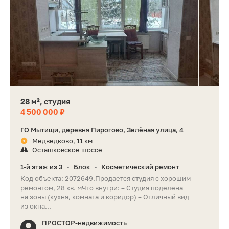
28 м², студия
4 500 000 ₽
ГО Мытищи, деревня Пирогово, Зелёная улица, 4
Медведково, 11 км
Осташковское шоссе
1-й этаж из 3
Блок
Косметический ремонт
•
•
Код объекта: 2072649.Продается студия с хорошим
ремонтом, 28 кв. мЧто внутри: – Студия поделена
на зоны (кухня, комната и коридор) – Отличный вид
из окна...
ПРОСТОР-недвижимость