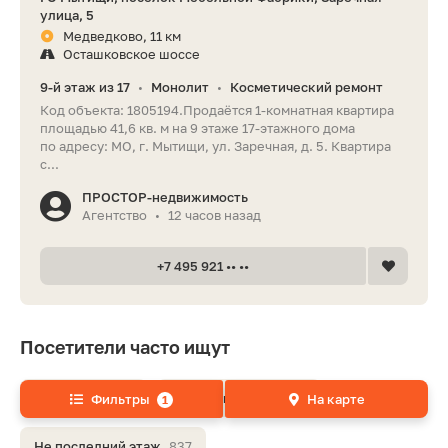
улица, 5
Медведково, 11 км
Осташковское шоссе
9-й этаж из 17
Монолит
Косметический ремонт
•
•
Код объекта: 1805194.Продаётся 1-комнатная квартира
площадью 41,6 кв. м на 9 этаже 17-этажного дома
по адресу: МО, г. Мытищи, ул. Заречная, д. 5. Квартира
с...
ПРОСТОР-недвижимость
Агентство
12 часов назад
•
+7 495 921 •• ••
Посетители часто ищут
Квартиры
1106
Не первый этаж
984
Фильтры
На карте
1
Не последний этаж
837