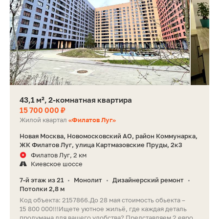
43,1 м², 2-комнатная квартира
15 700 000 ₽
Жилой квартал
«Филатов Луг»
Новая Москва, Новомосковский АО, район Коммунарка,
ЖК Филатов Луг, улица Картмазовские Пруды, 2к3
Филатов Луг, 2 км
Киевское шоссе
7-й этаж из 21
Монолит
Дизайнерский ремонт
•
•
•
Потолки 2,8 м
Код объекта: 2157866.До 28 мая стоимость обьекта –
15 800 000!!!Ищете уютное жильё, где каждая деталь
продумана для вашего удобства? Представляем 2 евро...