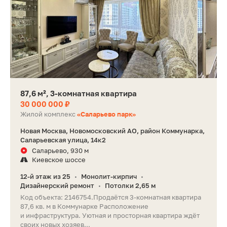
87,6 м², 3-комнатная квартира
30 000 000 ₽
Жилой комплекс
«Саларьево парк»
Новая Москва, Новомосковский АО, район Коммунарка,
Саларьевская улица, 14к2
Саларьево, 930 м
Киевское шоссе
12-й этаж из 25
Монолит-кирпич
•
•
Дизайнерский ремонт
Потолки 2,65 м
•
Код объекта: 2146754.Продаётся 3-комнатная квартира
87,6 кв. м в Коммунарке Расположение
и инфраструктура. Уютная и просторная квартира ждёт
своих новых хозяев...