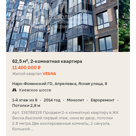
62,5 м², 2-комнатная квартира
11 400 000 ₽
Жилой квартал
VESNA
Наро-Фоминский ГО, Апрелевка, Ясная улица, 8
Киевское шоссе
1-й этаж из 9
2014 год
Монолит
Евроремонт
•
•
•
•
Потолки 2,8 м
Арт. 136788326 Продаем 2-х комнатную квартиру в ЖК
Весна.Высокий первый этаж, окна во двор, потолки
2.8 метра.Две изолированные комнаты, 2 санузла,
большой...