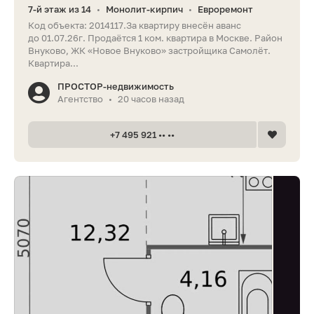
7-й этаж из 14
Монолит-кирпич
Евроремонт
•
•
Код объекта: 2014117.За квартиру внесён аванс
до 01.07.26г. Продаётся 1 ком. квартира в Москве. Район
Внуково, ЖК «Новое Внуково» застройщика Самолёт.
Квартира...
ПРОСТОР-недвижимость
Агентство
20 часов назад
•
+7 495 921 •• ••