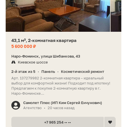
43,1 м², 2-комнатная квартира
5 600 000 ₽
Наро-Фоминск, улица Шибанкова, 43
Киевское шоссе
2-й этаж из 5
Панель
Косметический ремонт
•
•
Арт. 137279982 2-комнатная квартира – идеальный
выбор для комфортной жизни! Подходит под ипотеку!
Предлагаем к покупке 2‑комнатную квартиру в г.
Наро‑Фоминске...
Самолет Плюс (ИП Ким Сергей Енчунович)
Агентство
20 часов назад
•
+7 965 254 •• ••