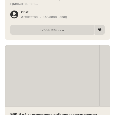
грильятто, пол...
Chat
Агентство
16 часов назад
•
+7 903 563 •• ••
960,4 м², помещение свободного назначения