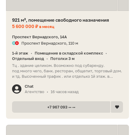
921 м², помещение свободного назначения
5 600 000 ₽
в месяц
Проспект Вернадского, 14А
Проспект Вернадского, 110 м
1-й этаж
Помещение в складской комплекс
•
•
Отдельный вход
Потолки 3 м
•
Тц . здание целиком. Возможно под субаренду.
под много чего, банк. ресторан, общепит, торговый дом.
и тд. Высоченный трафик . или отделько 1й этаж. в...
Chat
Агентство
16 часов назад
•
+7 967 093 •• ••