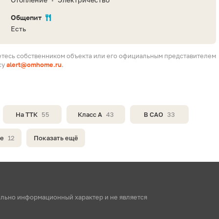
•
Общепит
Есть
етесь собственником объекта или его официальным представителем
су
alert@omhome.ru
.
На ТТК
55
Класс A
43
В САО
33
те
12
Показать ещё
ельно информационный характер и не является