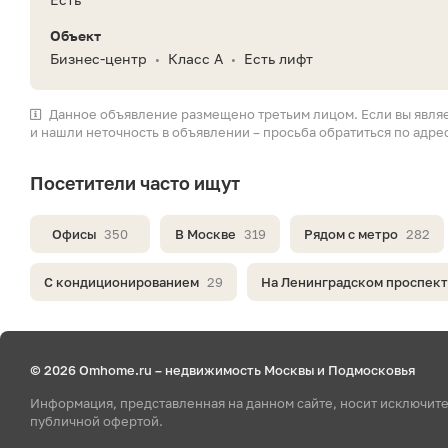
Объект
Бизнес-центр
Класс A
Есть лифт
•
•
Данное объявление размещено третьим лицом. Если вы явля
и нашли неточность в объявлении – просьба обратиться по адре
Посетители часто ищут
Офисы
350
В Москве
319
Рядом с метро
282
С кондиционированием
29
На Ленинградском проспек
© 2026 Omhome.ru – недвижимость Москвы и Подмосковья
Информация, представленная на данном сайте, носит исключит
публичной офертой.