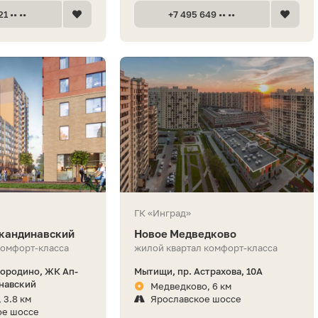
1 •• ••
+7 495 649 •• ••
ГК «Инград»
Скандинавский
Новое Медведково
комфорт-класса
жилой квартал комфорт-класса
Бородино, ЖК Ап-
Мытищи, пр. Астрахова, 10А
навский
Медведково, 6 км
 3.8 км
Ярославское шоссе
ое шоссе