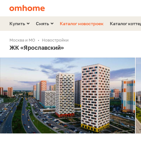
Купить
Снять
Каталог новостроек
Каталог котт
Москва и МО
Новостройки
ЖК «Ярославский»