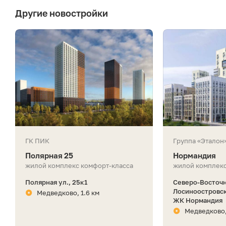
Другие новостройки
ГК ПИК
Группа «Эталон
Полярная 25
Нормандия
жилой комплекс комфорт-класса
жилой комплекс
Полярная ул., 25к1
Северо-Восточ
Лосиноостровск
Медведково, 1.6 км
ЖК Нормандия
Медведково,