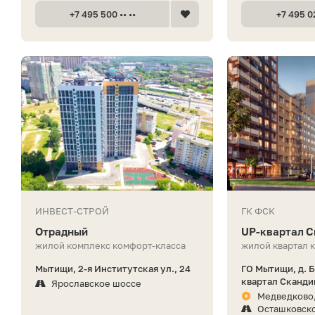
+7 495 500 •• ••
+7 495 02
ИНВЕСТ-СТРОЙ
ГК ФСК
Отрадный
UP-квартал 
жилой комплекс комфорт-класса
жилой квартал 
Мытищи, 2-я Институтская ул., 24
ГО Мытищи, д. 
квартал Сканди
Ярославское шоссе
Медведково,
Осташковск