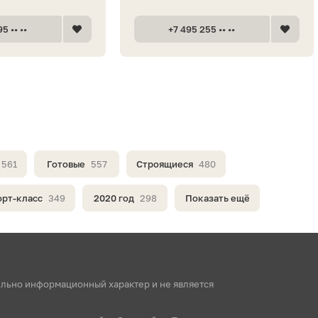
5 •• ••
+7 495 255 •• ••
561
Готовые
557
Строящиеся
480
рт-класс
349
2020 год
298
Показать ещё
ельно информационный характер и не является