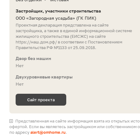
Застройщик, участники строительства
ООО «Загородная усадьба»
(ГК ПИК)
Проектная декларация представлена на сайте
застройщика, а также в единой информационной системе
жилищного строительства (ЕИСЖС) на сайте
https://наш.дом.рф/
в соответвии с Постановлением
Правительства РФ №1133 от 25.09.2018.
Двор без машин
Нет
Двухуровневые квартиры
Нет
Сайт проекта
Представленная на сайте информация взята из открытых ист
офертой. Если вы являетесь застройщиком или собственником о
по адресу
alert@omhome.ru
.