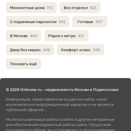
Монолитные дома
771
Без отделки
621
С подземным паркингом
561
Готовые
557
В Москве
460
Рядом с метро
417
Двор без машин
349
Комфорт-класс
349
Показать ещё
© 2026 Omhome.ru – недвижимость Москвы и Подмосковья
Информация, представленная на данном сайте, носит
исключительно информационный характер и не является
публичной офертой.
Мы используем ваши файлы cookies и другие метаданные
для обеспечения корректной работы сайта. Продолжая
пользоваться сайтом, вы соглашаетесь с использованием