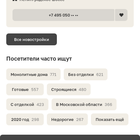
+7 495 050 •• ••
Все новостройки
Посетители часто ищут
Монолитные дома
771
Без отделки
621
Готовые
557
Строящиеся
480
С отделкой
423
В Московской области
366
2020 год
298
Недорогие
267
Показать ещё