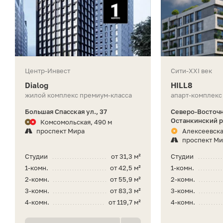
Центр-Инвест
Сити-XXI век
Dialog
HILL8
жилой комплекс премиум-класса
апарт-комплекс
Большая Спасская ул., 37
Северо-Восточ
Останкинский р
Комсомольская, 490 м
проспект Мира
Алексеевска
проспект М
Студии
от 31,3 м²
Студии
1-комн.
от 42,5 м²
1-комн.
2-комн.
от 55,9 м²
2-комн.
3-комн.
от 83,3 м²
3-комн.
4-комн.
от 119,7 м²
4-комн.