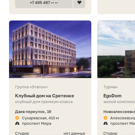
+7 495 487 •• ••
Группа «Эталон»
Турман
Клубный дом на Сретенке
EgoDom
клубный дом премиум-класса
жилой комплекс
Даев переулок, 19
Новоалексеевск
Сухаревская, 410 м
Алексеевска
проспект Мира
проспект М
Студии
нет данных
Студии