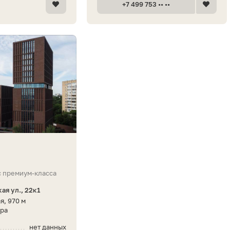
+7 499 753 •• ••
 премиум-класса
ая ул., 22к1
я, 970 м
ира
нет данных