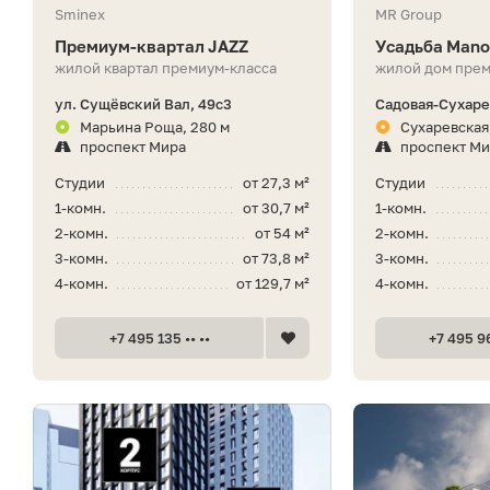
Sminex
MR Group
Премиум-квартал JAZZ
Усадьба Mano
жилой квартал премиум-класса
жилой дом прем
ул. Сущёвский Вал, 49с3
Садовая-Сухарев
Марьина Роща, 280 м
Сухаревская
проспект Мира
проспект М
Студии
от 27,3 м²
Студии
1-комн.
от 30,7 м²
1-комн.
2-комн.
от 54 м²
2-комн.
3-комн.
от 73,8 м²
3-комн.
4-комн.
от 129,7 м²
4-комн.
+7 495 135 •• ••
+7 495 96