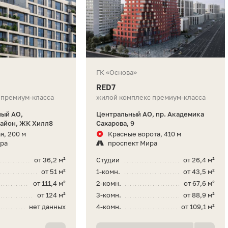
ГК «Основа»
RED7
 премиум-класса
жилой комплекс премиум-класса
ный АО,
Центральный АО, пр. Академика
айон, ЖК Хилл8
Сахарова, 9
я, 200 м
Красные ворота, 410 м
ира
проспект Мира
от 36,2 м²
Студии
от 26,4 м²
от 51 м²
1-комн.
от 43,5 м²
от 111,4 м²
2-комн.
от 67,6 м²
от 124 м²
3-комн.
от 88,9 м²
нет данных
4-комн.
от 109,1 м²