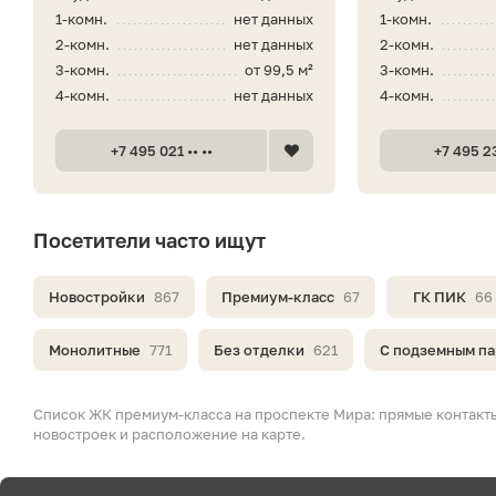
1-комн.
нет данных
1-комн.
2-комн.
нет данных
2-комн.
3-комн.
от 99,5 м²
3-комн.
4-комн.
нет данных
4-комн.
+7 495 021 •• ••
+7 495 23
Посетители часто ищут
Новостройки
867
Премиум-класс
67
ГК ПИК
66
Монолитные
771
Без отделки
621
С подземным п
Список ЖК премиум-класса на проспекте Мира: прямые контакты
новостроек и расположение на карте.