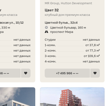
MR Group, Hutton Development
r
Цвет 32
иум-класса
клубный дом премиум-класса
ская ул., 10/12
Цветной бульв., 32с4
, 330 м
Цветной бульвар, 160 м
ира
проспект Мира
нет данных
Студии
нет данных
нет данных
1-комн.
от 37,8 м²
нет данных
2-комн.
от 77,3 м²
нет данных
3-комн.
от 109,6 м²
нет данных
4-комн.
нет данных
6 •• ••
+7 495 966 •• ••