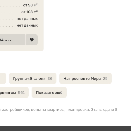
от 58 м²
от 108 м²
нет данных
нет данных
4 •• ••
Группа «Эталон»
36
На проспекте Мира
25
аркингом
561
Показать ещё
 застройщиков, цены на квартиры, планировки. Этапы сдачи 8