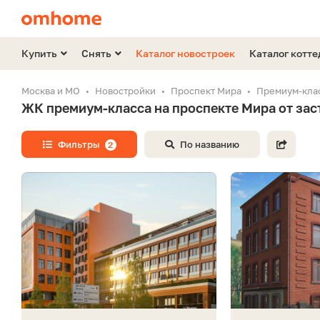
Купить
Снять
Каталог новостроек
Каталог котт
Москва и МО
Новостройки
Проспект Мира
Премиум-кла
ЖК премиум-класса на проспекте Мира от за
Фильтры
По названию
2