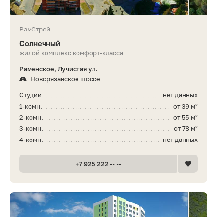
РамСтрой
Солнечный
жилой комплекс комфорт-класса
Раменское, Лучистая ул.
Новорязанское шоссе
Студии
нет данных
1-комн.
от 39 м²
2-комн.
от 55 м²
3-комн.
от 78 м²
4-комн.
нет данных
+7 925 222 •• ••