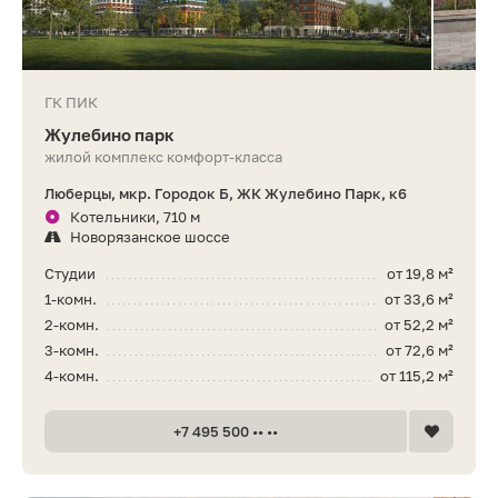
ГК ПИК
Жулебино парк
жилой комплекс комфорт-класса
Люберцы, мкр. Городок Б, ЖК Жулебино Парк, к6
Котельники, 710 м
Новорязанское шоссе
Студии
от 19,8 м²
1-комн.
от 33,6 м²
2-комн.
от 52,2 м²
3-комн.
от 72,6 м²
4-комн.
от 115,2 м²
+7 495 500 •• ••