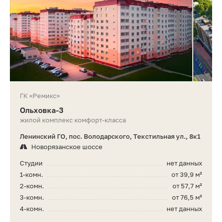
ГК «Ремикс»
Ольховка-3
жилой комплекс комфорт-класса
Ленинский ГО, пос. Володарского, Текстильная ул., 8к1
Новорязанское шоссе
Студии
нет данных
1-комн.
от 39,9 м²
2-комн.
от 57,7 м²
3-комн.
от 76,5 м²
4-комн.
нет данных