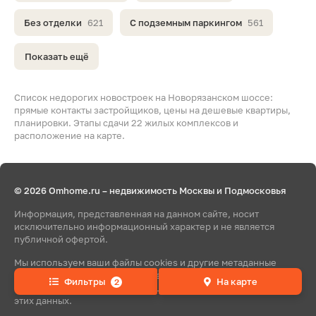
Без отделки
621
С подземным паркингом
561
Показать ещё
Список недорогих новостроек на Новорязанском шоссе:
прямые контакты застройщиков, цены на дешевые квартиры,
планировки. Этапы сдачи 22 жилых комплексов и
расположение на карте.
© 2026 Omhome.ru – недвижимость Москвы и Подмосковья
Информация, представленная на данном сайте, носит
исключительно информационный характер и не является
публичной офертой.
Мы используем ваши файлы cookies и другие метаданные
для обеспечения корректной работы сайта. Продолжая
Фильтры
На карте
2
пользоваться сайтом, вы соглашаетесь с использованием
этих данных.