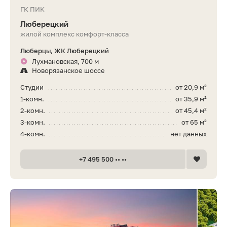
ГК ПИК
Люберецкий
жилой комплекс комфорт-класса
Люберцы, ЖК Люберецкий
Лухмановская, 700 м
Новорязанское шоссе
Студии
от 20,9 м²
1-комн.
от 35,9 м²
2-комн.
от 45,4 м²
3-комн.
от 65 м²
4-комн.
нет данных
+7 495 500 •• ••