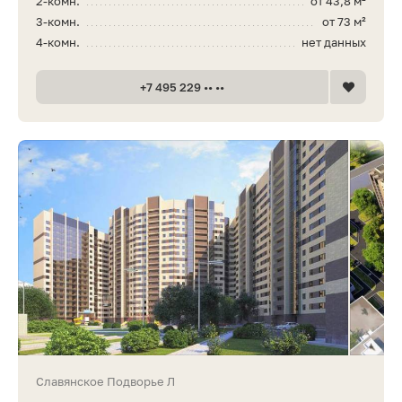
2-комн.
от 43,8 м²
3-комн.
от 73 м²
4-комн.
нет данных
+7 495 229 •• ••
Славянское Подворье Л