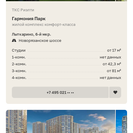
ТКС Риэлти
Гармония Парк
жилой комплекс комфорт-класса
Лыткарино, 6-й мкр.
Новорязанское шоссе
Студии
от 17 м²
1-комн.
нет данных
2-комн.
от 42,3 м²
3-комн.
от 81 м²
4-комн.
нет данных
+7 495 021 •• ••