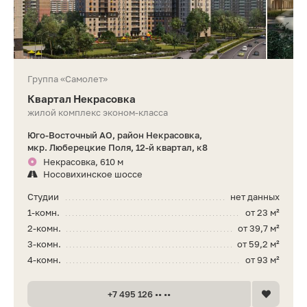
Группа «Самолет»
Квартал Некрасовка
жилой комплекс эконом-класса
Юго-Восточный АО, район Некрасовка,
мкр. Люберецкие Поля, 12-й квартал, к8
Некрасовка, 610 м
Носовихинское шоссе
Студии
нет данных
1-комн.
от 23 м²
2-комн.
от 39,7 м²
3-комн.
от 59,2 м²
4-комн.
от 93 м²
+7 495 126 •• ••