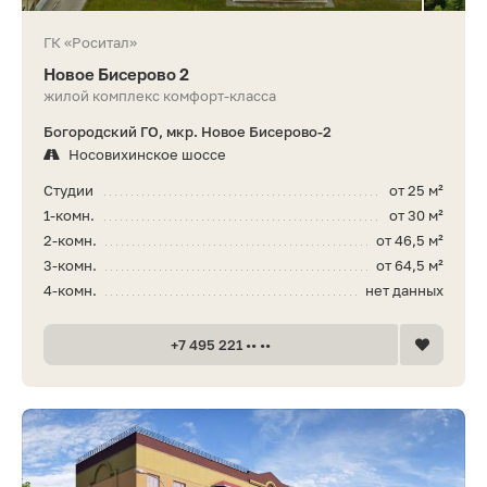
ГК «Роситал»
Новое Бисерово 2
жилой комплекс комфорт-класса
Богородский ГО, мкр. Новое Бисерово-2
Носовихинское шоссе
Студии
от 25 м²
1-комн.
от 30 м²
2-комн.
от 46,5 м²
3-комн.
от 64,5 м²
4-комн.
нет данных
+7 495 221 •• ••