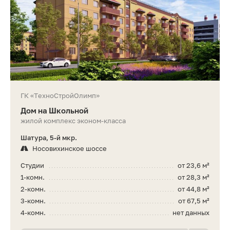
ГК «ТехноСтройОлимп»
Дом на Школьной
жилой комплекс эконом-класса
Шатура, 5-й мкр.
Носовихинское шоссе
Студии
от 23,6 м²
1-комн.
от 28,3 м²
2-комн.
от 44,8 м²
3-комн.
от 67,5 м²
4-комн.
нет данных