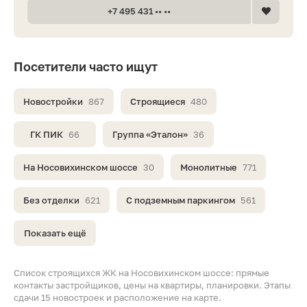
+7 495 431 •• ••
Посетители часто ищут
Новостройки
867
Строящиеся
480
ГК ПИК
66
Группа «Эталон»
36
На Носовихинском шоссе
30
Монолитные
771
Без отделки
621
С подземным паркингом
561
Показать ещё
Список строящихся ЖК на Носовихинском шоссе: прямые
контакты застройщиков, цены на квартиры, планировки. Этапы
сдачи 15 новостроек и расположение на карте.