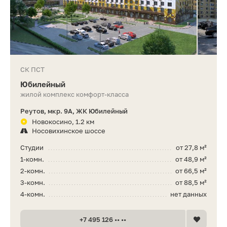
СК ПСТ
Юбилейный
жилой комплекс комфорт-класса
Реутов, мкр. 9А, ЖК Юбилейный
Новокосино, 1.2 км
Носовихинское шоссе
Студии
от 27,8 м²
1-комн.
от 48,9 м²
2-комн.
от 66,5 м²
3-комн.
от 88,5 м²
4-комн.
нет данных
+7 495 126 •• ••