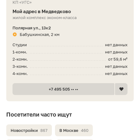
КП «УГС»
Мой адрес в Медведково
жилой комплекс эконом-класса
Полярная ул., 13к2
Бабушкинская, 2 км
Студии
нет данных
1-комн.
нет данных
2-комн.
от 59,6 м²
3-комн.
нет данных
4-комн.
нет данных
+7 495 505 •• ••
Посетители часто ищут
Новостройки
867
В Москве
460