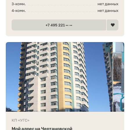
3-комн.
нет данных
4-комн.
нет данных
+7 495 221 •• ••
КП «УГС»
Мой адрес на Чертановской