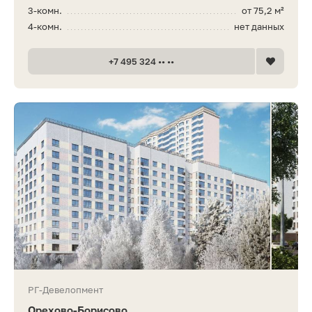
3-комн.
от 75,2 м²
4-комн.
нет данных
+7 495 324 •• ••
РГ-Девелопмент
Орехово-Борисово