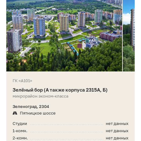
ГК «А101»
Зелёный бор (А также корпуса 2315А, Б)
микрорайон эконом-класса
Зеленоград, 2304
Пятницкое шоссе
Студии
нет данных
1-комн.
нет данных
2-комн.
нет данных