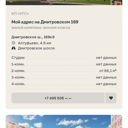
КП «УГС»
Мой адрес на Дмитровском 169
жилой комплекс эконом-класса
Дмитровское ш., 169к9
Алтуфьево, 4.6 км
Дмитровское шоссе
Студии
нет данных
1-комн.
нет данных
2-комн.
от 66,1 м²
3-комн.
нет данных
4-комн.
нет данных
+7 495 505 •• ••