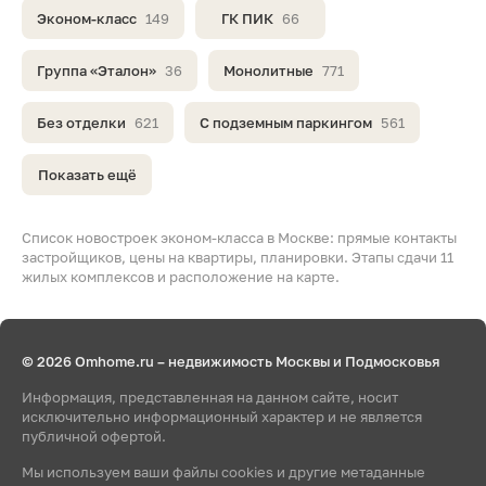
Эконом-класс
149
ГК ПИК
66
Группа «Эталон»
36
Монолитные
771
Без отделки
621
С подземным паркингом
561
Показать ещё
Список новостроек эконом-класса в Москве: прямые контакты
застройщиков, цены на квартиры, планировки. Этапы сдачи 11
жилых комплексов и расположение на карте.
© 2026 Omhome.ru – недвижимость Москвы и Подмосковья
Информация, представленная на данном сайте, носит
исключительно информационный характер и не является
публичной офертой.
Мы используем ваши файлы cookies и другие метаданные