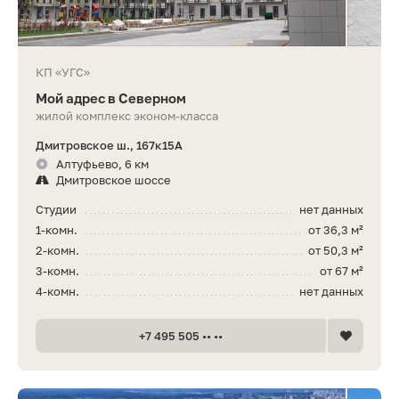
КП «УГС»
Мой адрес в Северном
жилой комплекс эконом-класса
Дмитровское ш., 167к15А
Алтуфьево, 6 км
Дмитровское шоссе
Студии
нет данных
1-комн.
от 36,3 м²
2-комн.
от 50,3 м²
3-комн.
от 67 м²
4-комн.
нет данных
+7 495 505 •• ••