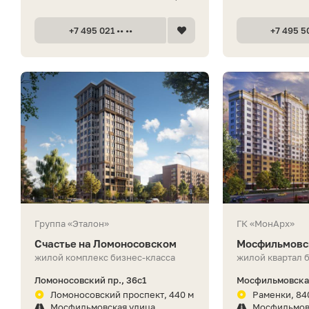
+7 495 021 •• ••
+7 495 50
Группа «Эталон»
ГК «МонАрх»
Счастье на Ломоносовском
Мосфильмовс
жилой комплекс бизнес-класса
жилой квартал 
Ломоносовский пр., 36с1
Мосфильмовская
Ломоносовский проспект, 440 м
Раменки, 84
Мосфильмовская улица
Мосфильмов