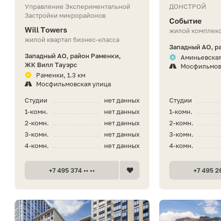
Управление Экспериментальной
ДОНСТРОЙ
Застройки микрорайонов
Событие
Will Towers
жилой комплекс
жилой квартал бизнес-класса
Западный АО, р
Западный АО, район Раменки,
Аминьевская
ЖК Вилл Тауэрс
Мосфильмов
Раменки, 1.3 км
Мосфильмовская улица
Студии
нет данных
Студии
1-комн.
нет данных
1-комн.
2-комн.
нет данных
2-комн.
3-комн.
нет данных
3-комн.
4-комн.
нет данных
4-комн.
+7 495 374 •• ••
+7 495 26