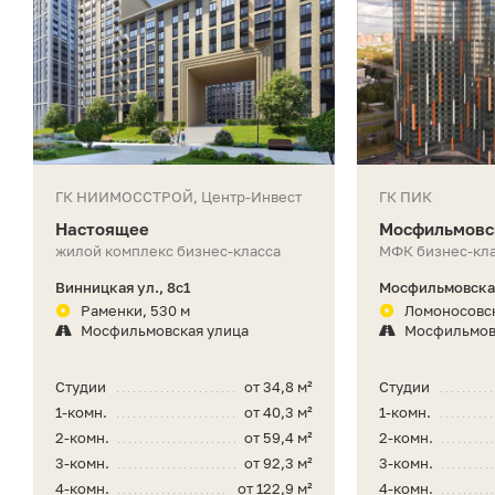
ГК НИИМОССТРОЙ, Центр-Инвест
ГК ПИК
Настоящее
Мосфильмовс
жилой комплекс бизнес-класса
МФК бизнес-кл
Винницкая ул., 8с1
Мосфильмовская
Раменки, 530 м
Ломоносовск
Мосфильмовская улица
Мосфильмов
Студии
от 34,8 м²
Студии
1-комн.
от 40,3 м²
1-комн.
2-комн.
от 59,4 м²
2-комн.
3-комн.
от 92,3 м²
3-комн.
4-комн.
от 122,9 м²
4-комн.