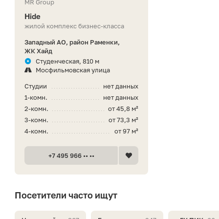
MR Group
Hide
жилой комплекс бизнес-класса
Западный АО, район Раменки,
ЖК Хайд
Студенческая, 810 м
Мосфильмовская улица
Студии
нет данных
1-комн.
нет данных
2-комн.
от 45,8 м²
3-комн.
от 73,3 м²
4-комн.
от 97 м²
+7 495 966 •• ••
Посетители часто ищут