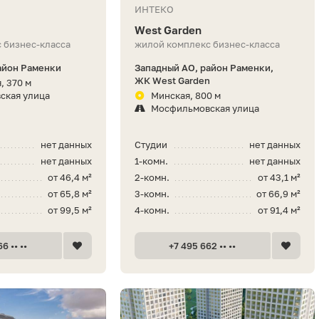
ИНТЕКО
West Garden
 бизнес-класса
жилой комплекс бизнес-класса
айон Раменки
Западный АО, район Раменки,
ЖК West Garden
, 370 м
ская улица
Минская, 800 м
Мосфильмовская улица
нет данных
Студии
нет данных
нет данных
1-комн.
нет данных
от 46,4 м²
2-комн.
от 43,1 м²
от 65,8 м²
3-комн.
от 66,9 м²
от 99,5 м²
4-комн.
от 91,4 м²
6 •• ••
+7 495 662 •• ••