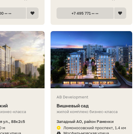
0 •• ••
+7 495 771 •• ••
AB Development
кий
Вишневый сад
бизнес-класса
жилой комплекс бизнес-класса
 ул., 88к2с5
Западный АО, район Раменки
0 м
Ломоносовский проспект, 1.4 км
ская улица
Мосфильмовская улица