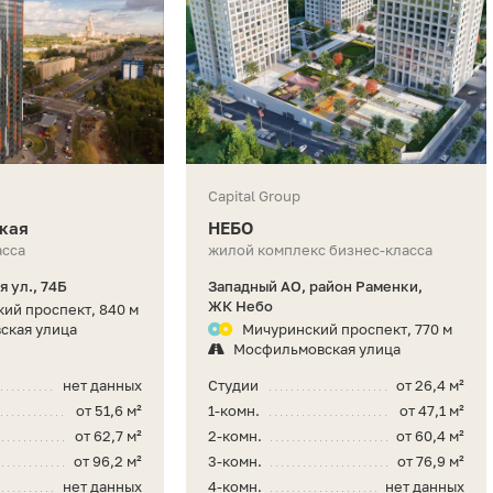
Capital Group
кая
НЕБО
асса
жилой комплекс бизнес-класса
 ул., 74Б
Западный АО, район Раменки,
ЖК Небо
ий проспект, 840 м
ская улица
Мичуринский проспект, 770 м
Мосфильмовская улица
нет данных
Студии
от 26,4 м²
от 51,6 м²
1-комн.
от 47,1 м²
от 62,7 м²
2-комн.
от 60,4 м²
от 96,2 м²
3-комн.
от 76,9 м²
нет данных
4-комн.
нет данных