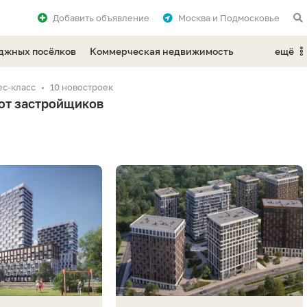
Добавить
объявление
Москва и Подмосковье
еджных посёлков
Коммерческая недвижимость
ещё
ес-класс
10 новостроек
от застройщиков