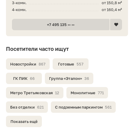
3-комн.
от 150,8 м²
4-комн.
от 160,4 м²
+7 495 135 •• ••
Посетители часто ищут
Новостройки
867
Готовые
557
ГК ПИК
66
Группа «Эталон»
36
Метро Третьяковская
12
Монолитные
771
Без отделки
621
С подземным паркингом
561
Показать ещё