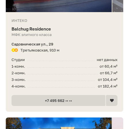
ИНТЕКО
Balchug Residence
МФК элитного класса
Садовническая ул., 29
Третьяковская, 910 м
Студии
нет данных
1-комн.
от 60,4 м²
2-комн.
от 66,7 м²
3-комн.
от 104,4 м²
4-комн.
от 182,4 м²
+7 495 662 •• ••