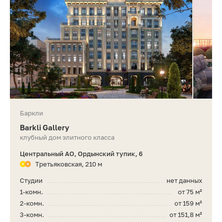
Баркли
Barkli Gallery
клубный дом элитного класса
Центральный АО, Ордынский тупик, 6
Третьяковская, 210 м
Студии
нет данных
1-комн.
от 75 м²
2-комн.
от 159 м²
3-комн.
от 151,8 м²