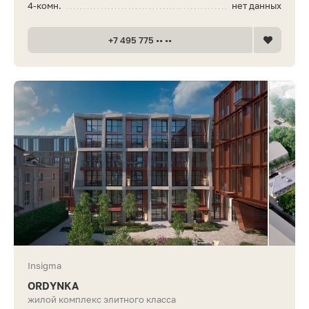
4-комн.
нет данных
+7 495 775 •• ••
Insigma
ORDYNKA
жилой комплекс элитного класса