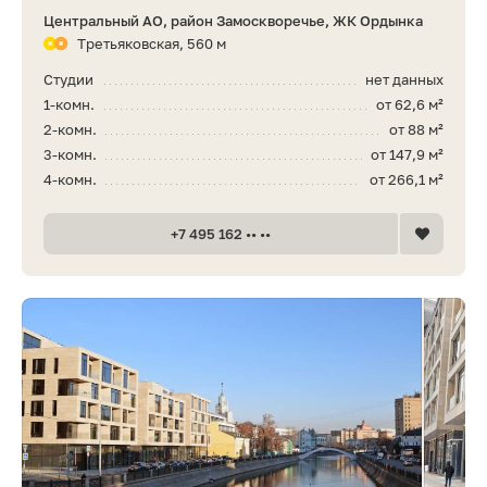
Центральный АО, район Замоскворечье, ЖК Ордынка
Третьяковская, 560 м
Студии
нет данных
1-комн.
от 62,6 м²
2-комн.
от 88 м²
3-комн.
от 147,9 м²
4-комн.
от 266,1 м²
+7 495 162 •• ••