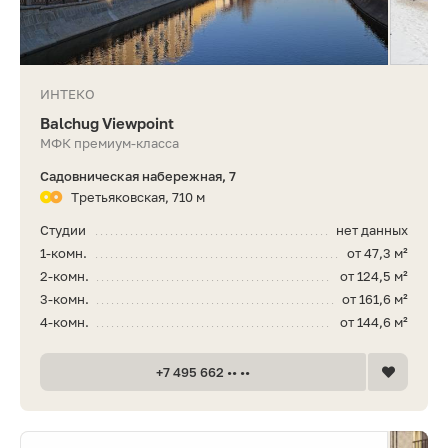
ИНТЕКО
Balchug Viewpoint
МФК премиум-класса
Садовническая набережная, 7
Третьяковская, 710 м
Студии
нет данных
1-комн.
от 47,3 м²
2-комн.
от 124,5 м²
3-комн.
от 161,6 м²
4-комн.
от 144,6 м²
+7 495 662 •• ••