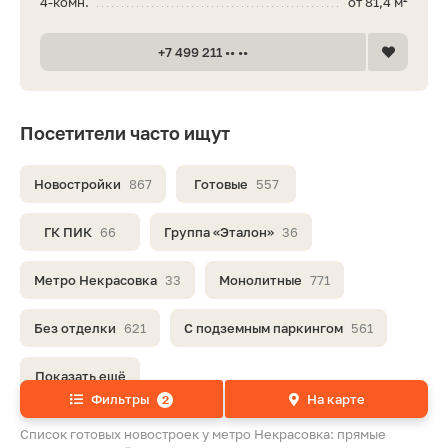
4-комн.
от 81,4 м²
+7 499 211 •• ••
Посетители часто ищут
Новостройки
867
Готовые
557
ГК ПИК
66
Группа «Эталон»
36
Метро Некрасовка
33
Монолитные
771
Без отделки
621
С подземным паркингом
561
Показать ещё
Фильтры
На карте
2
Список готовых новостроек у метро Некрасовка: прямые