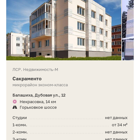
ЛСР. Недвижимость-М
Сакраменто
микрорайон эконом-класса
Балашиха, Дубовая ул., 12
Некрасовка, 14 км
Горьковкое шоссе
Студии
нет данных
1-комн.
от 34 м²
2-комн.
нет данных
3-комн.
нет данных