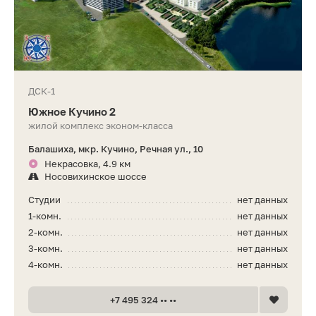
ДСК-1
Южное Кучино 2
жилой комплекс эконом-класса
Балашиха, мкр. Кучино, Речная ул., 10
Некрасовка, 4.9 км
Носовихинское шоссе
Студии
нет данных
1-комн.
нет данных
2-комн.
нет данных
3-комн.
нет данных
4-комн.
нет данных
+7 495 324 •• ••