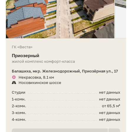
ГК «Веста»
Приозерный
жилой комплекс комфорт-класса
Балашиха, мкр. Железнодорожный, Приозёрная ул., 17
Некрасовка, 8.1 км
Носовихинское шоссе
Студии
нет данных
1-комн.
нет данных
2-комн.
от 65,5 м²
3-комн.
нет данных
4-комн.
нет данных