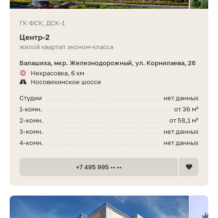
ГК ФСК, ДСК-1
Центр-2
жилой квартал эконом-класса
Балашиха, мкр. Железнодорожный, ул. Корнилаева, 26
Некрасовка, 6 км
Носовихинское шоссе
Студии
нет данных
1-комн.
от 36 м²
2-комн.
от 58,1 м²
3-комн.
нет данных
4-комн.
нет данных
+7 495 995 •• ••