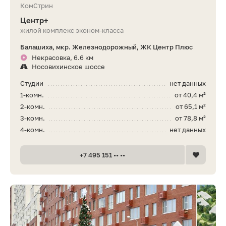
КомСтрин
Центр+
жилой комплекс эконом-класса
Балашиха, мкр. Железнодорожный, ЖК Центр Плюс
Некрасовка, 6.6 км
Носовихинское шоссе
Студии
нет данных
1-комн.
от 40,4 м²
2-комн.
от 65,1 м²
3-комн.
от 78,8 м²
4-комн.
нет данных
+7 495 151 •• ••