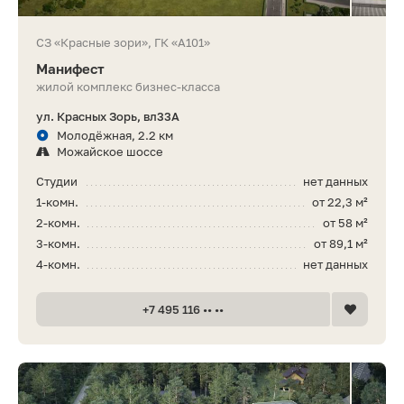
СЗ «Красные зори», ГК «А101»
Манифест
жилой комплекс бизнес-класса
ул. Красных Зорь, вл33А
Молодёжная, 2.2 км
Можайское шоссе
Студии
нет данных
1-комн.
от 22,3 м²
2-комн.
от 58 м²
3-комн.
от 89,1 м²
4-комн.
нет данных
+7 495 116 •• ••