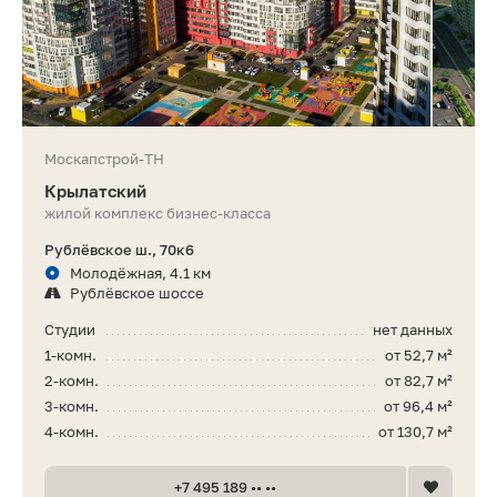
Москапстрой-ТН
Крылатский
жилой комплекс бизнес-класса
Рублёвское ш., 70к6
Молодёжная, 4.1 км
Рублёвское шоссе
Студии
нет данных
1-комн.
от 52,7 м²
2-комн.
от 82,7 м²
3-комн.
от 96,4 м²
4-комн.
от 130,7 м²
+7 495 189 •• ••