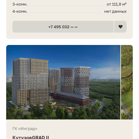
3-комн.
от 111,8 м²
4-комн.
нет данных
+7 495 032 •• ••
ГК «Инград»
КутузовGRAD II