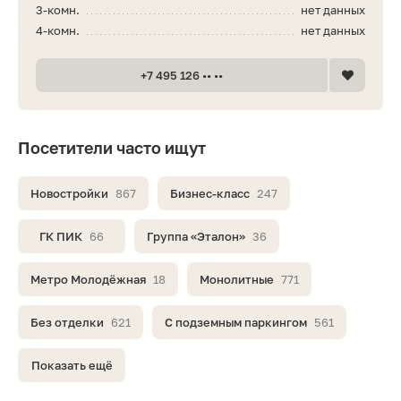
3-комн.
нет данных
4-комн.
нет данных
+7 495 126 •• ••
Посетители часто ищут
Новостройки
867
Бизнес-класс
247
ГК ПИК
66
Группа «Эталон»
36
Метро Молодёжная
18
Монолитные
771
Без отделки
621
С подземным паркингом
561
Показать ещё