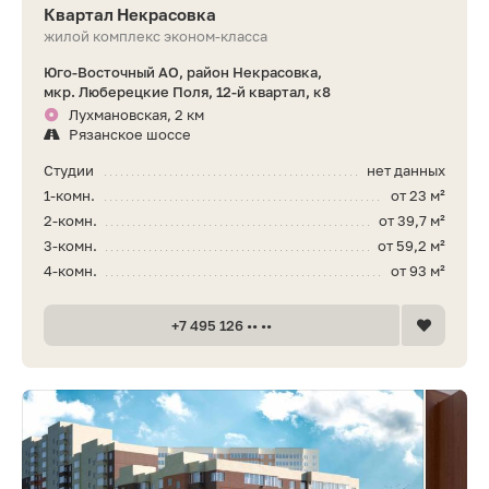
Квартал Некрасовка
жилой комплекс эконом-класса
Юго-Восточный АО, район Некрасовка,
мкр. Люберецкие Поля, 12-й квартал, к8
Лухмановская, 2 км
Рязанское шоссе
Студии
нет данных
1-комн.
от 23 м²
2-комн.
от 39,7 м²
3-комн.
от 59,2 м²
4-комн.
от 93 м²
+7 495 126 •• ••