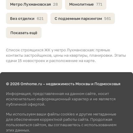
Метро Лухмановская
28
Монолитные
771
Без отделки
621
С подземным паркингом
561
Показать ещё
Список строящихся ЖК у метро Лухмановская: прямые
контакты застройщиков, цены на квартиры, планировки. Этапы
сдачи 15 новостроек и расположение на карте.
© 2026 Omhome.ru – недвижимость Москвы и Подмосковья
Информация, представленная на данном сайте, носит
исключительно информационный характер и не является
публичной офертой.
Мы используем ваши файлы cookies и другие метаданные
для обеспечения корректной работы сайта. Продолжая
пользоваться сайтом, вы соглашаетесь с использованием
этих данных.