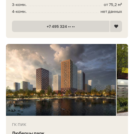
3-комн.
от 75,2 м²
4-комн.
нет данных
+7 495 324 •• ••
ГК ПИК
Люберцы парк