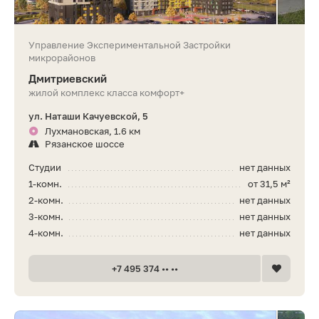
Управление Экспериментальной Застройки
микрорайонов
Дмитриевский
жилой комплекс класса комфорт+
ул. Наташи Качуевской, 5
Лухмановская, 1.6 км
Рязанское шоссе
Студии
нет данных
1-комн.
от 31,5 м²
2-комн.
нет данных
3-комн.
нет данных
4-комн.
нет данных
+7 495 374 •• ••