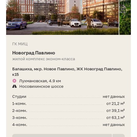
ГК МИЦ
Новоград Павлино
жилой комплекс эконом-класса
Балашиха, мкр. Новое Павлино, ЖК Новоград Павлино,
к15
Лухмановская, 4.9 км
Носовихинское шоссе
Студии
нет данных
1-комн.
от 21,2 м²
2-комн.
от 39,1 м²
3-комн.
от 63,1 м²
4-комн.
нет данных