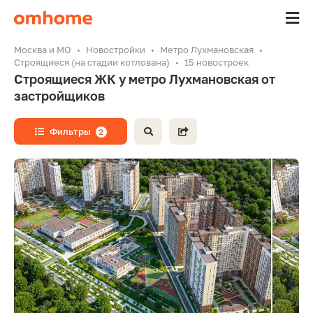
Москва и МО
Новостройки
Метро Лухмановская
Строящиеся (на стадии котлована)
15 новостроек
Строящиеся ЖК у метро Лухмановская от
застройщиков
Фильтры
2