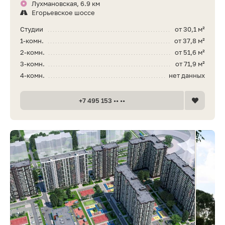
Лухмановская, 6.9 км
Егорьевское шоссе
Студии
от 30,1 м²
1-комн.
от 37,8 м²
2-комн.
от 51,6 м²
3-комн.
от 71,9 м²
4-комн.
нет данных
+7 495 153 •• ••