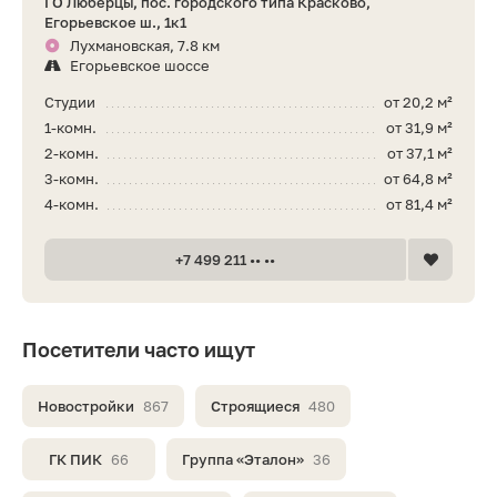
ГО Люберцы, пос. городского типа Красково,
Егорьевское ш., 1к1
Лухмановская, 7.8 км
Егорьевское шоссе
Студии
от 20,2 м²
1-комн.
от 31,9 м²
2-комн.
от 37,1 м²
3-комн.
от 64,8 м²
4-комн.
от 81,4 м²
+7 499 211 •• ••
Посетители часто ищут
Новостройки
867
Строящиеся
480
ГК ПИК
66
Группа «Эталон»
36