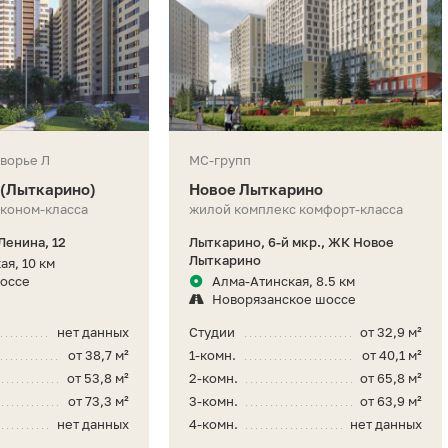
ворье Л
МС-групп
 (Лыткарино)
Новое Лыткарино
эконом-класса
жилой комплекс комфорт-класса
Ленина, 12
Лыткарино, 6-й мкр., ЖК Новое
Лыткарино
ая, 10 км
шоссе
Алма-Атинская, 8.5 км
Новорязанское шоссе
нет данных
Студии
от 32,9 м²
от 38,7 м²
1-комн.
от 40,1 м²
от 53,8 м²
2-комн.
от 65,8 м²
от 73,3 м²
3-комн.
от 63,9 м²
нет данных
4-комн.
нет данных