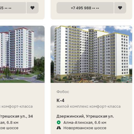
5 •• ••
+7 495 988 •• ••
Фобос
К-4
 комфорт-класса
жилой комплекс комфорт-класса
грешская ул., 34
Дзержинский, Угрешская ул.
ая, 6.8 км
Алма-Атинская, 6.6 км
кое шоссе
Новорязанское шоссе