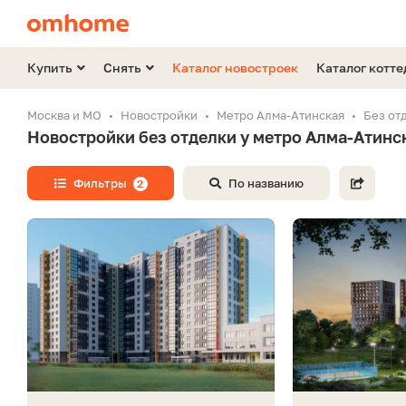
Купить
Снять
Каталог новостроек
Каталог котт
Москва и МО
Новостройки
Метро Алма-Атинская
Без от
Новостройки без отделки у метро Алма-Атинс
Фильтры
По названию
2