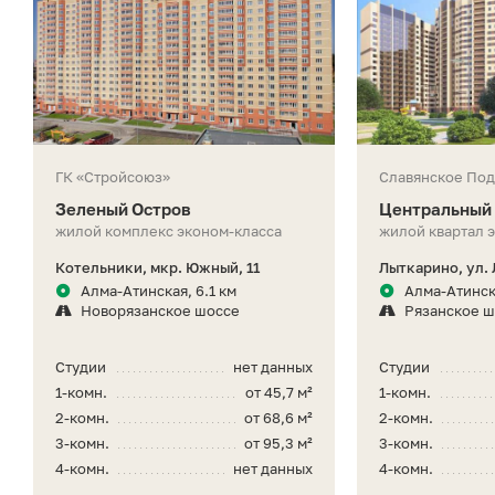
ГК «Стройсоюз»
Славянское Под
Зеленый Остров
Центральный
жилой комплекс эконом-класса
жилой квартал 
Котельники, мкр. Южный, 11
Лыткарино, ул. 
Алма-Атинская, 6.1 км
Алма-Атинск
Новорязанское шоссе
Рязанское 
Студии
нет данных
Студии
1-комн.
от 45,7 м²
1-комн.
2-комн.
от 68,6 м²
2-комн.
3-комн.
от 95,3 м²
3-комн.
4-комн.
нет данных
4-комн.