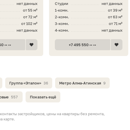
нет данных
Студии
нет данных
от 55 м²
1-комн.
от 39 м²
от 72 м²
2-комн.
от 63 м²
от 102 м²
3-комн.
от 71 м²
нет данных
4-комн.
нет данных
0 •• ••
+7 495 550 •• ••
Группа «Эталон»
36
Метро Алма-Атинская
9
овые
557
Показать ещё
контакты застройщиков, цены на квартиры без ремонта,
а карте.