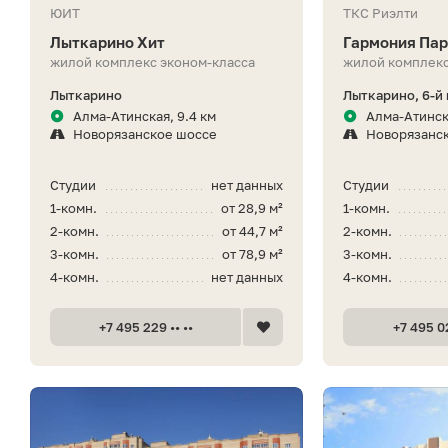
ЮИТ
ТКС Риэлти
Лыткарино Хит
Гармония Па
жилой комплекс эконом-класса
жилой комплекс
Лыткарино
Лыткарино, 6-й 
Алма-Атинская, 9.4 км
Алма-Атинск
Новорязанское шоссе
Новорязанс
Студии
нет данных
Студии
1-комн.
от 28,9 м²
1-комн.
2-комн.
от 44,7 м²
2-комн.
3-комн.
от 78,9 м²
3-комн.
4-комн.
нет данных
4-комн.
+7 495 229 •• ••
+7 495 02