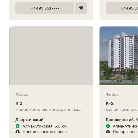
+7 495 551 •• ••
+7 495 55
Фобос
Фобос
К 3
К-2
жилой комплекс комфорт-класса
жилой комплекс
Дзержинский
Дзержинский, У
Алма-Атинская, 6.8 км
Алма-Атинск
Новорязанское шоссе
Новорязанс