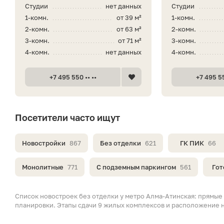
Студии
нет данных
Студии
1-комн.
от 39 м²
1-комн.
2-комн.
от 63 м²
2-комн.
3-комн.
от 71 м²
3-комн.
4-комн.
нет данных
4-комн.
+7 495 550 •• ••
+7 495 55
Посетители часто ищут
Новостройки
867
Без отделки
621
ГК ПИК
66
Монолитные
771
С подземным паркингом
561
Гот
Список новостроек без отделки у метро Алма-Атинская: прямые 
планировки. Этапы сдачи 9 жилых комплексов и расположение н