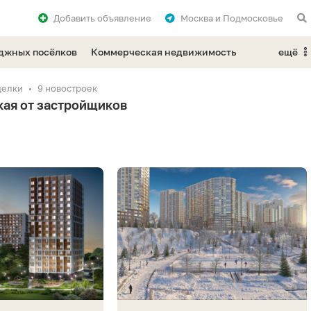
Добавить
объявление
Москва и Подмосковье
еджных посёлков
Коммерческая недвижимость
ещё
делки
9 новостроек
кая от застройщиков