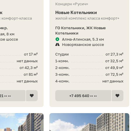
Концерн «Русич»
рк
Новые Котельники
 комфорт-класса
жилой комплекс класса комфорт+
мкр.
ГО Котельники, ЖК Новые
Котельники
ая, 8 км
кое шоссе
Алма-Атинская, 5.3 км
Новорязанское шоссе
от 17 м²
Студии
от 27,3 м²
нет данных
1-комн.
от 32,5 м²
от 42,3 м²
2-комн.
от 49,9 м²
от 81 м²
3-комн.
от 72,5 м²
нет данных
4-комн.
нет данных
1 •• ••
+7 495 640 •• ••