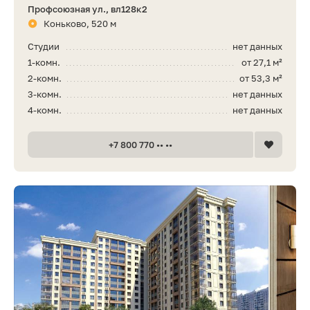
Профсоюзная ул., вл128к2
Коньково, 520 м
Студии
нет данных
1-комн.
от 27,1 м²
2-комн.
от 53,3 м²
3-комн.
нет данных
4-комн.
нет данных
+7 800 770 •• ••