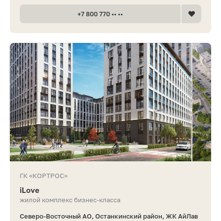
+7 800 770 •• ••
ГК «КОРТРОС»
iLove
жилой комплекс бизнес-класса
Северо-Восточный АО, Останкинский район, ЖК АйЛав