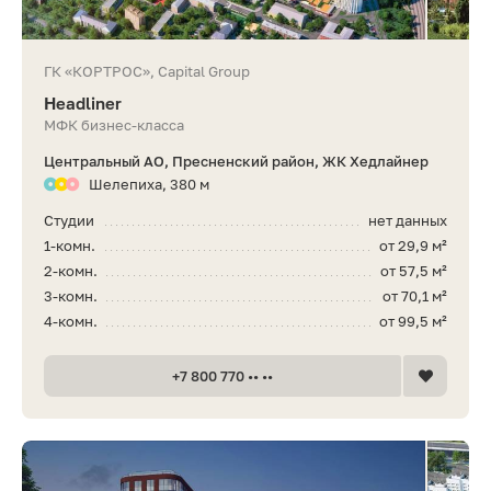
ГК «КОРТРОС», Capital Group
Headliner
МФК бизнес-класса
Центральный АО, Пресненский район, ЖК Хедлайнер
Шелепиха, 380 м
Студии
нет данных
1-комн.
от 29,9 м²
2-комн.
от 57,5 м²
3-комн.
от 70,1 м²
4-комн.
от 99,5 м²
+7 800 770 •• ••