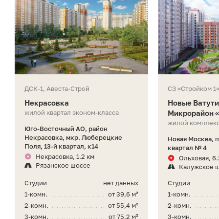
ДСК-1, Авеста-Строй
СЗ «Стройком 1
Некрасовка
Новые Ватути
жилой квартал эконом-класса
Микрорайон 
жилой комплекс
Юго-Восточный АО, район
Некрасовка, мкр. Люберецкие
Новая Москва, 
Поля, 13-й квартал, к14
квартал № 4
Некрасовка, 1.2 км
Ольховая, 6.
Рязанское шоссе
Калужское 
Студии
нет данных
Студии
1-комн.
от 39,6 м²
1-комн.
2-комн.
от 55,4 м²
2-комн.
3-комн.
от 75,2 м²
3-комн.