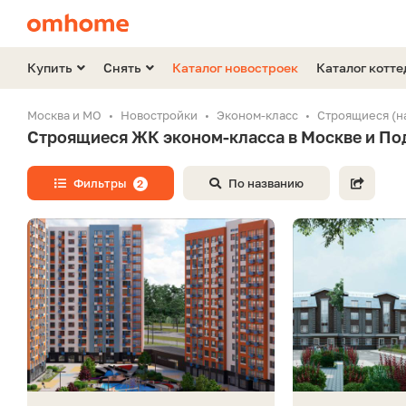
Купить
Снять
Каталог новостроек
Каталог котт
Москва и МО
Новостройки
Эконом-класс
Строящиеся (на
Строящиеся ЖК эконом-класса в Москве и По
Фильтры
По названию
2