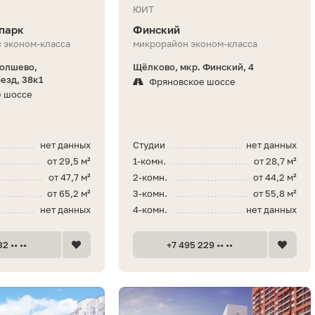
ЮИТ
парк
Финский
 эконом-класса
микрорайон эконом-класса
Болшево,
Щёлково, мкр. Финский, 4
езд, 38к1
Фряновское шоссе
е шоссе
нет данных
Студии
нет данных
от 29,5 м²
1-комн.
от 28,7 м²
от 47,7 м²
2-комн.
от 44,2 м²
от 65,2 м²
3-комн.
от 55,8 м²
нет данных
4-комн.
нет данных
2 •• ••
+7 495 229 •• ••