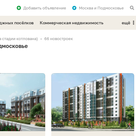
Добавить
объявление
Москва и Подмосковье
еджных посёлков
Коммерческая недвижимость
ещё
 стадии котлована)
66 новостроек
дмосковье