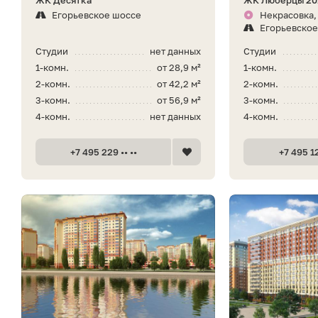
Егорьевское шоссе
Некрасовка, 
Егорьевское
Студии
нет данных
Студии
1-комн.
от 28,9 м²
1-комн.
2-комн.
от 42,2 м²
2-комн.
3-комн.
от 56,9 м²
3-комн.
4-комн.
нет данных
4-комн.
+7 495 229 •• ••
+7 495 12