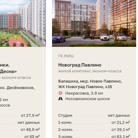
»
ГК МИЦ
нки.
Новоград Павлино
«Десна»
жилой комплекс эконом-класса
 эконом-класса
Балашиха, мкр. Новое Павлино,
ЖК Новоград Павлино, к15
пос. Десёновское,
Некрасовка, 3.8 км
Носовихинское шоссе
2 км
шоссе
от 27,9 м²
Студии
нет данных
нет данных
1-комн.
от 21,2 м²
от 48,6 м²
2-комн.
от 39,1 м²
от 65 м²
3-комн.
от 63,1 м²