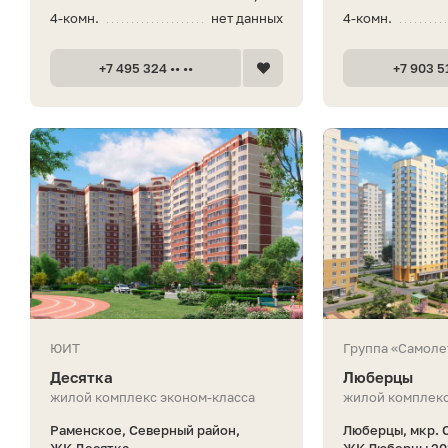
4-комн.
нет данных
4-комн.
+7 495 324 •• ••
+7 903 51
ЮИТ
Группа «Самоле
Десятка
Люберцы
жилой комплекс эконом-класса
жилой комплекс
Раменское, Северный район,
Люберцы, мкр. 
ЖК Десятка
ЖК Люберцы 201