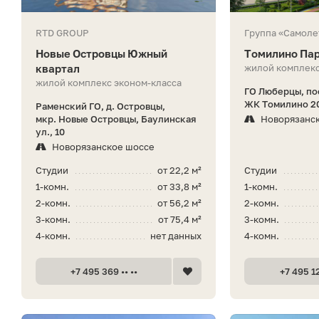
RTD GROUP
Группа «Самоле
Новые Островцы Южный
Томилино Па
квартал
жилой комплекс
жилой комплекс эконом-класса
ГО Люберцы, по
ЖК Томилино 20
Раменский ГО, д. Островцы,
мкр. Новые Островцы, Баулинская
Новорязанс
ул., 10
Новорязанское шоссе
Студии
от 22,2 м²
Студии
1-комн.
от 33,8 м²
1-комн.
2-комн.
от 56,2 м²
2-комн.
3-комн.
от 75,4 м²
3-комн.
4-комн.
нет данных
4-комн.
+7 495 369 •• ••
+7 495 12