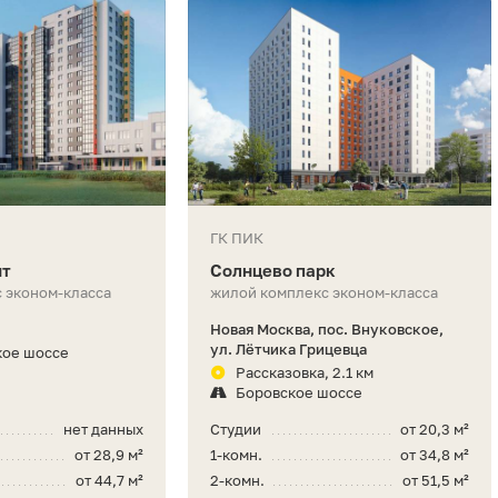
ГК ПИК
ит
Солнцево парк
 эконом-класса
жилой комплекс эконом-класса
Новая Москва, пос. Внуковское,
ул. Лётчика Грицевца
кое шоссе
Рассказовка, 2.1 км
Боровское шоссе
нет данных
Студии
от 20,3 м²
от 28,9 м²
1-комн.
от 34,8 м²
от 44,7 м²
2-комн.
от 51,5 м²