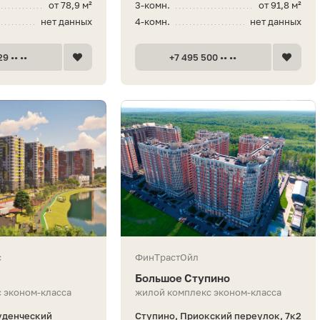
от 78,9 м²
3-комн.
от 91,8 м²
нет данных
4-комн.
нет данных
9 •• ••
+7 495 500 •• ••
с
ФинТрастОйл
Большое Ступино
 эконом-класса
жилой комплекс эконом-класса
уденческий
Ступино, Приокский переулок, 7к2