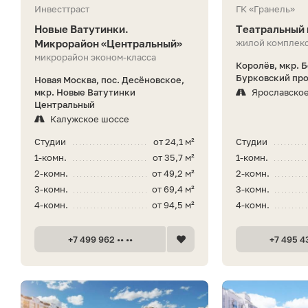
Инвесттраст
ГК «Гранель»
Новые Ватутинки.
Театральный 
Микрорайон «Центральный»
жилой комплекс
микрорайон эконом-класса
Королёв, мкр. 
Бурковский про
Новая Москва, пос. Десёновское,
мкр. Новые Ватутинки
Ярославско
Центральный
Калужское шоссе
Студии
от 24,1 м²
Студии
1-комн.
от 35,7 м²
1-комн.
2-комн.
от 49,2 м²
2-комн.
3-комн.
от 69,4 м²
3-комн.
4-комн.
от 94,5 м²
4-комн.
+7 499 962 •• ••
+7 495 43