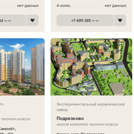
нет данных
4-комн.
нет данных
4 •• ••
+7 495 185 •• ••
т»
Экспериментальный керамический
завод
Подрезково
 эконом-класса
жилой комплекс эконом-класса
Самолёт,
8, к50
Химки, мкр. Подрезково,