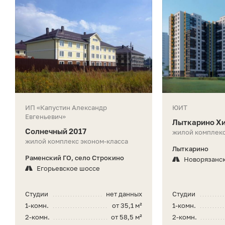
ИП «Капустин Александр
ЮИТ
Евгеньевич»
Лыткарино Х
Солнечный 2017
жилой комплекс
жилой комплекс эконом-класса
Лыткарино
Раменский ГО, село Строкино
Новорязанс
Егорьевское шоссе
Студии
нет данных
Студии
1-комн.
от 35,1 м²
1-комн.
2-комн.
от 58,5 м²
2-комн.