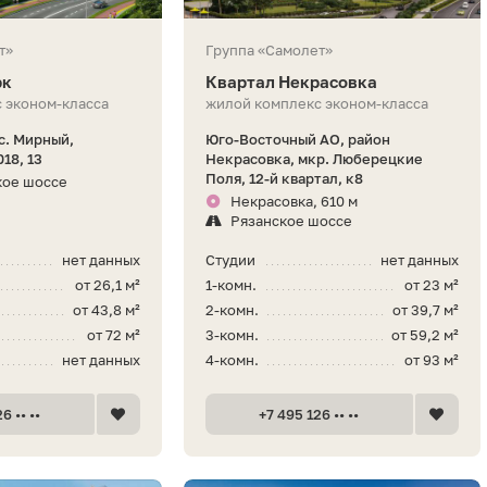
т»
Группа «Самолет»
рк
Квартал Некрасовка
 эконом-класса
жилой комплекс эконом-класса
с. Мирный,
Юго-Восточный АО, район
18, 13
Некрасовка, мкр. Люберецкие
Поля, 12-й квартал, к8
кое шоссе
Некрасовка, 610 м
Рязанское шоссе
нет данных
Студии
нет данных
от 26,1 м²
1-комн.
от 23 м²
от 43,8 м²
2-комн.
от 39,7 м²
от 72 м²
3-комн.
от 59,2 м²
нет данных
4-комн.
от 93 м²
6 •• ••
+7 495 126 •• ••