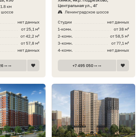
Центральная ул., 4Г
1.8 км
 шоссе
Ленинградское шоссе
нет данных
Студии
нет данных
от 25,1 м²
1-комн.
от 38 м²
от 42,2 м²
2-комн.
от 58,5 м²
от 57,8 м²
3-комн.
от 77,1 м²
нет данных
4-комн.
нет данных
6 •• ••
+7 495 050 •• ••