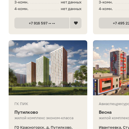
3-комн.
нет данных
3-комн.
4-комн.
нет данных
4-комн.
+7 916 597 •• ••
+7 495 22
ГК ПИК
Авиаспецресур
Путилково
Весна
жилой комплекс эконом-класса
жилой комплекс
ГО Красногорск, д. Путилково,
Ивантеевка, Ст