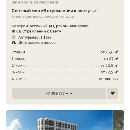
Seven Suns Development
Светлый мир «В стремлении к свету...»
жилой комплекс комфорт-класса
Северо-Восточный АО, район Лианозово,
ЖК В Стремлении к Свету
Алтуфьево, 1.1 км
Дмитровское шоссе
Студии
от 25,6 м²
1-комн.
от 37 м²
2-комн.
от 52,9 м²
3-комн.
от 72,2 м²
4-комн.
нет данных
+7 499 777 •• ••