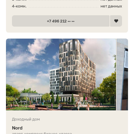
4-комн.
нет данных
+7 496 212 •• ••
Доходный дом
Nord
апарт-комплекс бизнес-класса