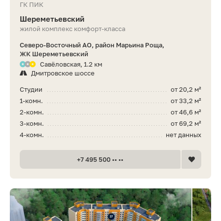
ГК ПИК
Шереметьевский
жилой комплекс комфорт-класса
Северо-Восточный АО, район Марьина Роща,
ЖК Шереметьевский
Савёловская, 1.2 км
Дмитровское шоссе
Студии
от 20,2 м²
1-комн.
от 33,2 м²
2-комн.
от 46,6 м²
3-комн.
от 69,2 м²
4-комн.
нет данных
+7 495 500 •• ••