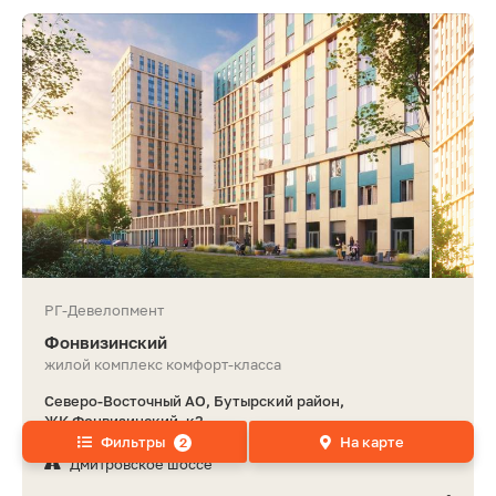
РГ-Девелопмент
Фонвизинский
жилой комплекс комфорт-класса
Северо-Восточный АО, Бутырский район,
ЖК Фонвизинский, к3
Фильтры
На карте
2
Фонвизинская, 210 м
Дмитровское шоссе