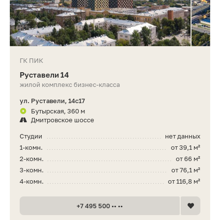
ГК ПИК
Руставели 14
жилой комплекс бизнес-класса
ул. Руставели, 14с17
Бутырская, 360 м
Дмитровское шоссе
Студии
нет данных
1-комн.
от 39,1 м²
2-комн.
от 66 м²
3-комн.
от 76,1 м²
4-комн.
от 116,8 м²
+7 495 500 •• ••