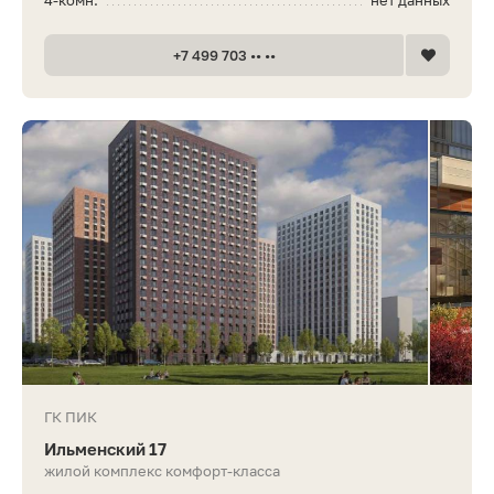
4-комн.
нет данных
+7 499 703 •• ••
ГК ПИК
Ильменский 17
жилой комплекс комфорт-класса