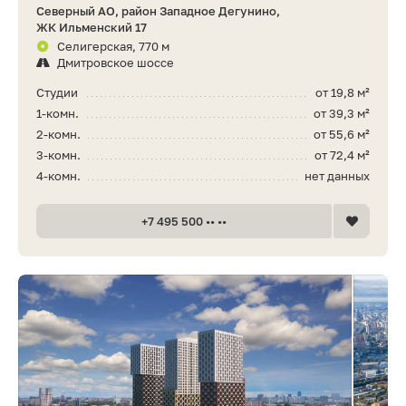
Северный АО, район Западное Дегунино,
ЖК Ильменский 17
Селигерская, 770 м
Дмитровское шоссе
Студии
от 19,8 м²
1-комн.
от 39,3 м²
2-комн.
от 55,6 м²
3-комн.
от 72,4 м²
4-комн.
нет данных
+7 495 500 •• ••