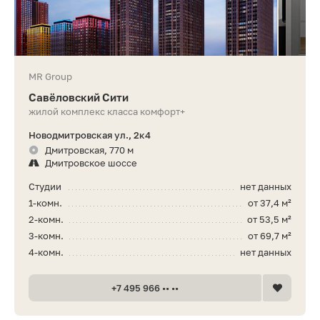
MR Group
Савёловский Сити
жилой комплекс класса комфорт+
Новодмитровская ул., 2к4
Дмитровская, 770 м
Дмитровское шоссе
Студии
нет данных
1-комн.
от 37,4 м²
2-комн.
от 53,5 м²
3-комн.
от 69,7 м²
4-комн.
нет данных
+7 495 966 •• ••