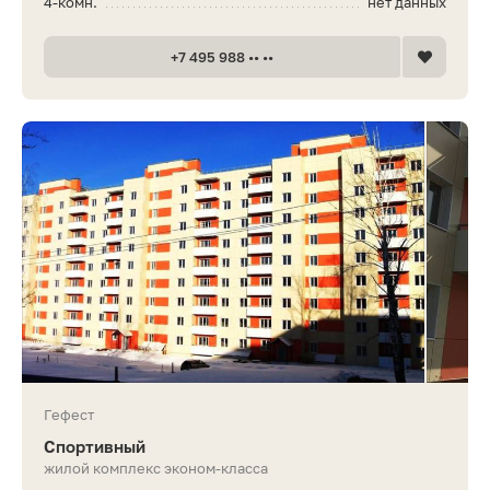
4-комн.
нет данных
+7 495 988 •• ••
Гефест
Спортивный
жилой комплекс эконом-класса