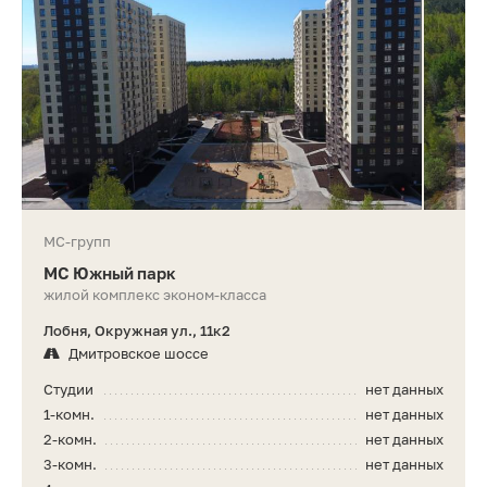
МС-групп
МС Южный парк
жилой комплекс эконом-класса
Лобня, Окружная ул., 11к2
Дмитровское шоссе
Студии
нет данных
1-комн.
нет данных
2-комн.
нет данных
3-комн.
нет данных