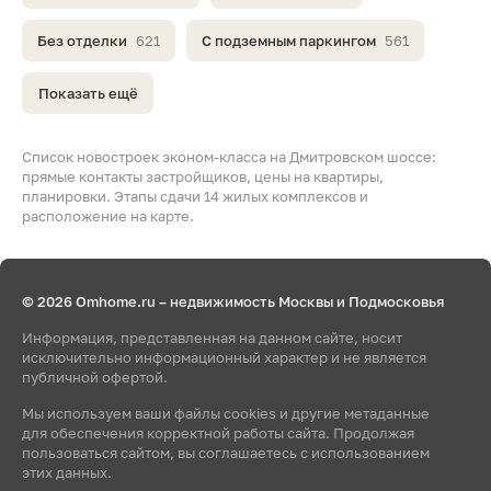
Без отделки
621
С подземным паркингом
561
Показать ещё
Список новостроек эконом-класса на Дмитровском шоссе:
прямые контакты застройщиков, цены на квартиры,
планировки. Этапы сдачи 14 жилых комплексов и
расположение на карте.
© 2026 Omhome.ru – недвижимость Москвы и Подмосковья
Информация, представленная на данном сайте, носит
исключительно информационный характер и не является
публичной офертой.
Мы используем ваши файлы cookies и другие метаданные
для обеспечения корректной работы сайта. Продолжая
пользоваться сайтом, вы соглашаетесь с использованием
этих данных.