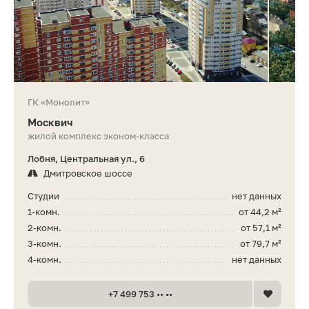
ГК «Монолит»
Москвич
жилой комплекс эконом-класса
Лобня, Центральная ул., 6
Дмитровское шоссе
Студии
нет данных
1-комн.
от 44,2 м²
2-комн.
от 57,1 м²
3-комн.
от 79,7 м²
4-комн.
нет данных
+7 499 753 •• ••