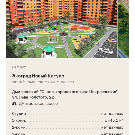
Гефест
Экоград Новый Катуар
жилой комплекс эконом-класса
Дмитровский ГО, пос. городского типа Некрасовский,
ул. Льва Толстого, 22
Дмитровское шоссе
Студии
нет данных
1-комн.
от 45,1 м²
2-комн.
нет данных
3-комн.
нет данных