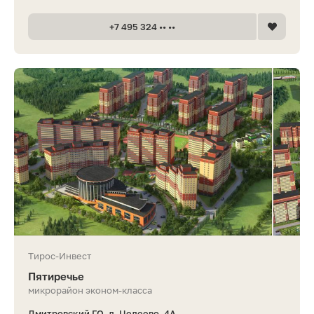
+7 495 324 •• ••
Тирос-Инвест
Пятиречье
микрорайон эконом-класса
Дмитровский ГО, д. Целеево, 4А