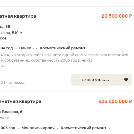
натная квартира
20 500 000 ₽
а, 36
ская, 510 м
ссе
994 год
Панель
Косметический ремонт
•
•
А, квартира в собственности одной семьи с момента постройки
й собственник, собственность 2006 года, никто
...
+7 939 510 •• ••
21 час назад
омнатная квартира
606 000 000 ₽
 Власова, 6
790 м
2005 год
Монолит-кирпич
Косметический ремонт
•
•
•