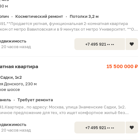
30 м
рпич
Косметический ремонт
Потолки 3,2 м
•
•
491.**Продается уютная, функциональная 2-комнатная квартира
ком от метро Вавиловская и в 9 минутах от метро Университет. **О...
едвижимость
+7 495 921 •• ••
20 часов назад
натная квартира
15 500 000 ₽
Садки, 1к2
я Донского, 230 м
кое шоссе
анель
Требует ремонта
•
41.Квартира , по адресу: Москва, улица Знаменские Садки, 1к2.
личное предложение для тех, кто ищет комфортное жильё без...
едвижимость
+7 495 921 •• ••
20 часов назад