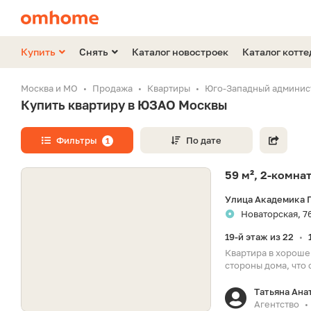
Купить
Снять
Каталог новостроек
Каталог котт
Москва и МО
Продажа
Квартиры
Юго-Западный админис
Купить квартиру в ЮЗАО Москвы
Фильтры
По дате
1
59 м², 2-комна
Улица Академика П
Новаторская, 7
19-й этаж из 22
•
Квартира в хороше
стороны дома, что
Татьяна Ана
Агентство
•