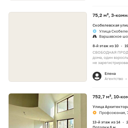
75,2 м², 3-ком
Скобелевская улиц
Улица Скобелев
Варшавское шо
8-й этаж из 10
1
•
СВОБОДНАЯ ПРОДАЖ
дома, один взрослы
не зарегистрирован
Елена
Агентство
•
752,7 м², 10-к
Улица Архитектора
Профсоюзная, 
13-й этаж из 14
•
Потолки 6 м