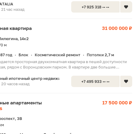
ATALIA
+7 925 318 •• ••
21 час назад
тная квартира
31 000 000 ₽
Пилюгина, 14к2
70 м
987 год
Блок
Косметический ремонт
Потолки 2,7 м
•
•
•
одается просторная двухкомнатная квартира в пешей доступности
ая, рядом с Воронцовским парком. В квартире две большие...
ный ипотечный центр недвижимос
+7 495 933 •• ••
20 часов назад
тные апартаменты
17 500 000 ₽
S
роспект, 3В
км