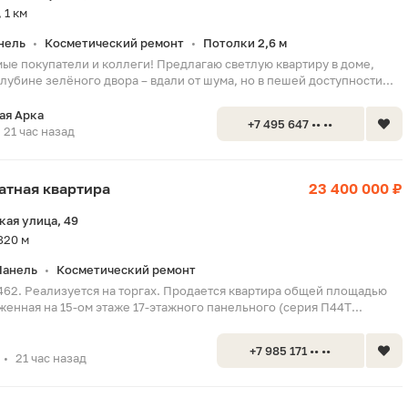
 1 км
нель
Косметический ремонт
Потолки 2,6 м
•
•
ые покупатели и коллеги! Предлагаю светлую квартиру в доме,
убине зелёного двора – вдали от шума, но в пешей доступности...
ая Арка
+7 495 647 •• ••
21 час назад
натная квартира
23 400 000 ₽
ая улица, 49
820 м
Панель
Косметический ремонт
•
462. Реализуется на торгах. Продается квартира общей площадью
оженная на 15-ом этаже 17-этажного панельного (серия П44Т...
+7 985 171 •• ••
21 час назад
•