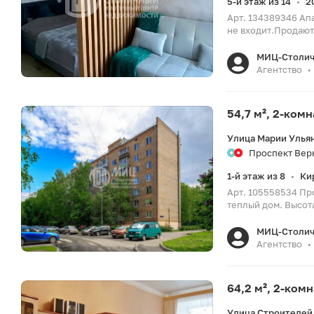
5-й этаж из 14
2
•
Арт. 134389346 Апа
не входит.Продают
МИЦ-Столич
Агентство
•
54,7 м², 2-ком
Улица Марии Ульян
Проспект Верн
1-й этаж из 8
Ки
•
Арт. 105558534 Пр
теплый дом. Высота
МИЦ-Столич
Агентство
•
64,2 м², 2-ком
Улица Строителей,