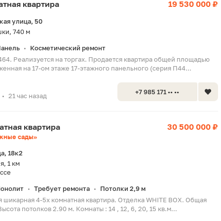
натная квартира
19 530 000 ₽
ая улица, 50
ки, 740 м
анель
Косметический ремонт
•
464. Реализуется на торгах. Продается квартира общей площадью
оженная на 17-ом этаже 17-этажного панельного (серия П44...
+7 985 171 •• ••
21 час назад
•
натная квартира
30 500 000 ₽
жные сады»
а, 18к2
, 1 км
ссе
онолит
Требует ремонта
Потолки 2,9 м
•
•
 шикарная 4-5х комнатная квартира. Отделка WHITE BOX. Общая
сота потолков 2.90 м. Комнаты : 14 , 12, 6, 20, 15 кв.м...