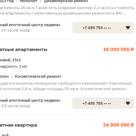
023 год
Монолит
Дизайнерский ремонт
•
•
ртаменты 36 кв.м.Также есть кладовая (келлер 2,2 кв.м) в стоимость
ся апартаменты с качественным дизайнерским ремонтом в ЖК...
ный ипотечный центр недвижимос
+7 495 755 •• ••
20 часов назад
натные апартаменты
16 000 000 ₽
овой, 17к1
адского, 1 км
рпич
Косметический ремонт
•
одается нежилое помещение свободного назначения!!! Кирпичный,
 потолков 2.8 м, общая площадь 55 кв м. Косметический ремонт.
ный ипотечный центр недвижимос
+7 495 755 •• ••
20 часов назад
натная квартира
34 900 000 ₽
 4к5