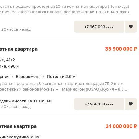
ется к продаже просторная 10-ти комнатная квартира (Пентхаус)
бизнес класса жк «Вавилово», расположенная на 13 и 14 этажах .
+7 967 093 •• ••
20 часов назад
натная квартира
35 900 000 ₽
т, 41/2
на, 490 м
рпич
Евроремонт
Потолки 2,6 м
•
•
дается просторная 3-комнатная квартира площадью 75,2 кв. м
рестижных районов Москвы – Гагаринском (ЮЗАО).Кухня – 8.1...
недвижимости «ХОТ СИТИ»
+7 966 184 •• ••
20 часов назад
натная квартира
14 000 000 ₽
инская улица, 20к3