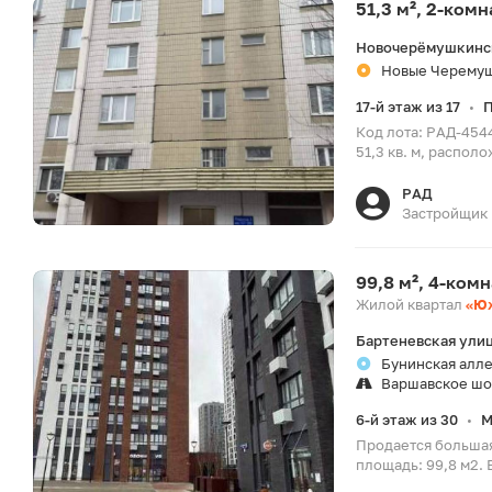
51,3 м², 2-ком
Новочерёмушкинск
Новые Черемуш
17-й этаж из 17
П
•
Код лота: РАД-454
51,3 кв. м, распол
РАД
Застройщик
99,8 м², 4-ком
Жилой квартал
«Ю
Бартеневская улиц
Бунинская аллея
Варшавское шо
6-й этаж из 30
М
•
Продается большая
площадь: 99,8 м2. Вы