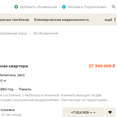
Добавить
объявление
Москва и Подмосковье
еджных посёлков
Коммерческая недвижимость
ещё
тративный округ
38 объявлений
тная квартира
27 300 000 ₽
илюгина, 14к1
60 м
1983 год
Панель
•
м состоянии, с мебелью и техникой. Комнаты выходят на две
 создает улучшенный воздухообмен. При въезде на территорию...
тольевна
+7 924 909 •• ••
21 час назад