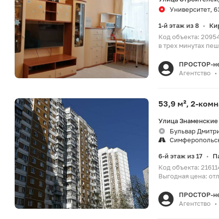
Университет, 6
1-й этаж из 8
Ки
•
Код объекта: 2095
в трех минутах пеш
ПРОСТОР-н
Агентство
•
53,9 м², 2-ком
Улица Знаменские 
Бульвар Дмитри
Симферопольс
6-й этаж из 17
П
•
Код объекта: 21611
Выгодная цена: от
ПРОСТОР-н
Агентство
•