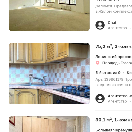
Делимся. Предлага
в Жилом комплексе 
Chat
Агентство
•
75,2 м², 3-ком
Ленинский проспек
Площадь Гагари
5-й этаж из 9
Ки
•
Арт. 139861178 Про
в одном из самых п
Агентство 
Агентство
•
30,1 м², 1-ком
Большая Черёмушк