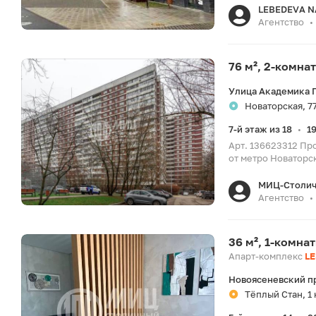
LEBEDEVA N
Агентство
•
76 м², 2-комна
Улица Академика 
Новаторская, 7
7-й этаж из 18
1
•
Арт. 136623312 Пр
от метро Новаторск
МИЦ-Столич
Агентство
•
36 м², 1-комна
Апарт-комплекс
LE
Новоясеневский п
Тёплый Стан, 1 