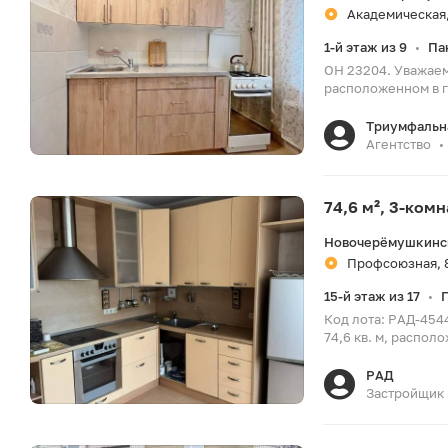
Академическая,
1-й этаж из 9
Па
•
ОН 23204. Уважаем
расположенном в гл
Триумфальн
Агентство
•
74,6 м², 3-ком
Новочерёмушкинск
Профсоюзная, 
15-й этаж из 17
•
Код лота: РАД-454
74,6 кв. м, распол
РАД
Застройщик