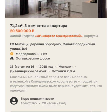
71,2 м², 3-комнатная квартира
20 500 000 ₽
Жилой квартал
«UP-квартал Скандинавский»
, корпус 4
ГО Мытищи, деревня Бородино, Малая Бородинская
улица, 1к4
Медведково, 3.7 км
Осташковское шоссе
16-й этаж из 16
2018 год
Монолит
•
•
•
Дизайнерский ремонт
Потолки 2,8 м
•
Сказочный монолитный терем со всей мебелью
и техникой в Скандинавском королевстве – продаётся
квартира-мечта!!! Жили-были вернее, будет жить тот, кто
однажды...
Бюро недвижимости
Агентство
20 часов назад
•