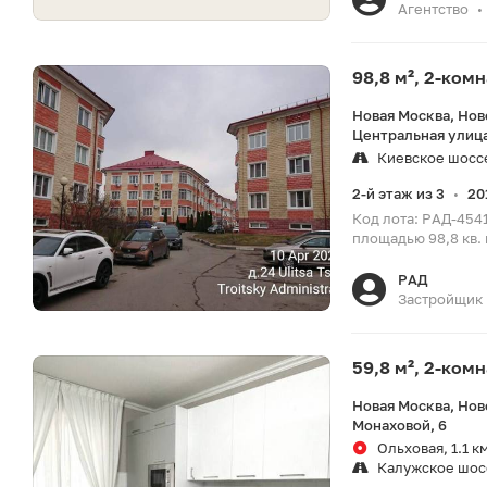
Агентство
•
98,8 м², 2-ком
Новая Москва, Но
Центральная улица
Киевское шосс
2-й этаж из 3
20
•
Код лота: РАД-454
площадью 98,8 кв. 
РАД
Застройщик
59,8 м², 2-ком
Новая Москва, Но
Монаховой, 6
Ольховая, 1.1 к
Калужское шос