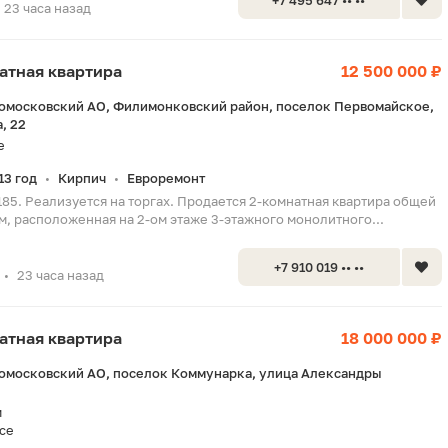
+7 495 647 •• ••
23 часа назад
натная квартира
12 500 000 ₽
вомосковский АО, Филимонковский район, поселок Первомайское,
, 22
е
13 год
Кирпич
Евроремонт
•
•
185. Реализуется на торгах. Продается 2-комнатная квартира общей
м, расположенная на 2-ом этаже 3-этажного монолитного...
+7 910 019 •• ••
23 часа назад
•
натная квартира
18 000 000 ₽
вомосковский АО, поселок Коммунарка, улица Александры
м
се