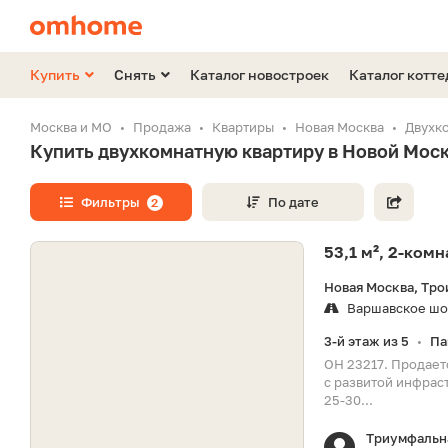
Купить
Снять
Каталог новостроек
Каталог котт
Москва и МО
Продажа
Квартиры
Новая Москва
Двухк
Купить двухкомнатную квартиру в Новой Мос
Фильтры
По дате
2
53,1 м², 2-ком
Новая Москва, Тро
Варшавское шо
3-й этаж из 5
Па
•
ОН 23217. Продает
с развитой инфрас
25-30...
Триумфальн