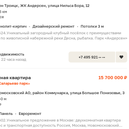
он Троицк, ЖК Андерсен, улица Нильса Бора, 12
6 км
се
нолит-кирпич
Дизайнерский ремонт
Потолки 3 м
•
•
524.Уникальный загородный клубный посёлок с преимуществами
 по живописной набережной реки Десна, рыбалка. Парк «Андерсен»
едвижимость
+7 495 921 •• ••
22 часа назад
тная квартира
15 700 000 ₽
Саларьево парк»
омосковский АО, район Коммунарка, улица Большое Понизовье, 3
40 м
е
Панель
Евроремонт
•
602.Уникальное предложение в Москве: двухкомнатная квартира
с и транспортная доступность Россия, Москва, Новомосковский...