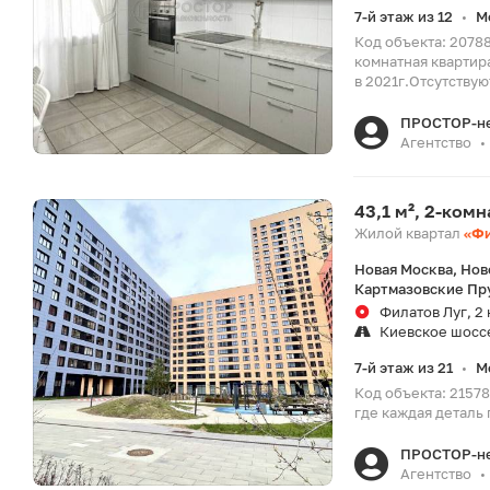
7-й этаж из 12
М
•
Код объекта: 2078
комнатная квартир
в 2021г.Отсутствуют
ПРОСТОР-н
Агентство
•
43,1 м², 2-ком
Жилой квартал
«Фи
Новая Москва, Нов
Картмазовские Пр
Филатов Луг, 2 
Киевское шосс
7-й этаж из 21
М
•
Код объекта: 21578
где каждая деталь 
ПРОСТОР-н
Агентство
•