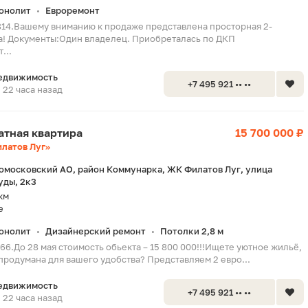
онолит
Евроремонт
•
814.Вашему вниманию к продаже представлена просторная 2-
а! Документы:Один владелец. Приобреталась по ДКП
...
едвижимость
+7 495 921 •• ••
22 часа назад
натная квартира
15 700 000 ₽
латов Луг»
омосковский АО, район Коммунарка, ЖК Филатов Луг, улица
уды, 2к3
км
е
онолит
Дизайнерский ремонт
Потолки 2,8 м
•
•
66.До 28 мая стоимость обьекта – 15 800 000!!!Ищете уютное жильё,
продумана для вашего удобства? Представляем 2 евро...
едвижимость
+7 495 921 •• ••
22 часа назад