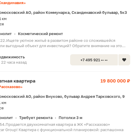
Скандинавия»
омосковский АО, район Коммунарка, Скандинавский бульвар, 5к3
1 км
се
нолит
Косметический ремонт
•
322.Ищете уютное жильё в развитом районе со сложившейся
ли выгодный объект для инвестиций? Обратите внимание на это...
едвижимость
+7 495 921 •• ••
22 часа назад
натная квартира
19 800 000 ₽
Рассказово»
омосковский АО, район Внуково, бульвар Андрея Тарковского, 9
1 км
се
онолит
Требует ремонта
Потолки 3 м
•
•
154.Продается двухкомнатная квартира в ЖК «Рассказово»
zar Group! Квартира с функциональной планировкой: распашонка