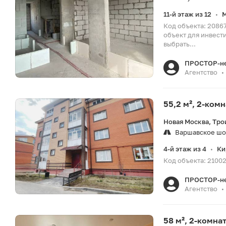
11-й этаж из 12
•
Код объекта: 2086
объект для инвест
выбрать...
ПРОСТОР-н
Агентство
•
55,2 м², 2-ком
Новая Москва, Тро
Варшавское шо
4-й этаж из 4
Ки
•
Код объекта: 21002
ПРОСТОР-н
Агентство
•
58 м², 2-комна