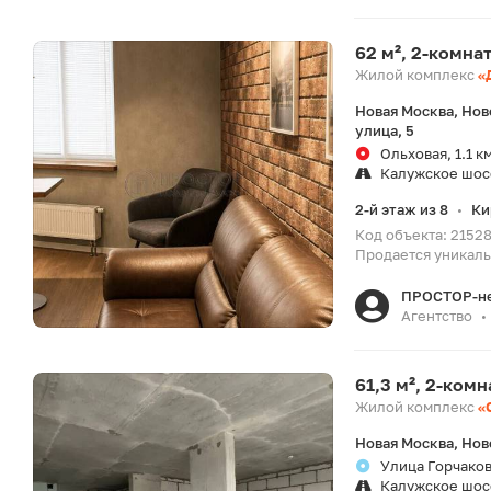
62 м², 2-комна
Жилой комплекс
«
Новая Москва, Нов
улица, 5
Ольховая, 1.1 к
Калужское шос
2-й этаж из 8
Ки
•
Код объекта: 2152
Продается уникальн
ПРОСТОР-н
Агентство
•
61,3 м², 2-ком
Жилой комплекс
«
Новая Москва, Нов
Улица Горчакова
Калужское шос