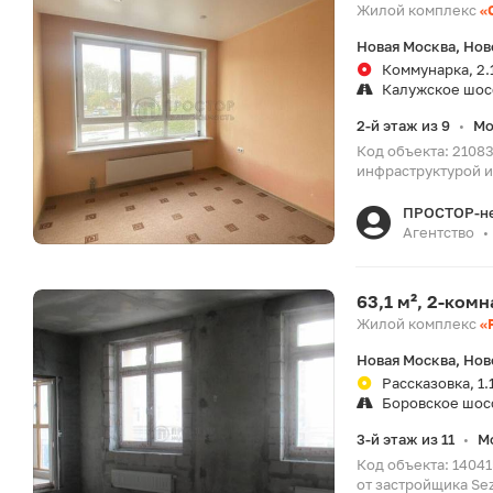
Жилой комплекс
«
Новая Москва, Нов
Коммунарка, 2.
Калужское шос
2-й этаж из 9
Мо
•
Код объекта: 2108
инфраструктурой и
ПРОСТОР-н
Агентство
•
63,1 м², 2-ком
Жилой комплекс
«
Новая Москва, Нов
Рассказовка, 1.
Боровское шос
3-й этаж из 11
М
•
Код объекта: 1404
от застройщика Se