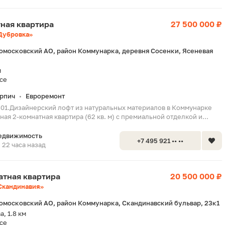
тная квартира
27 500 000 ₽
Дубровка»
омосковский АО, район Коммунарка, деревня Сосенки, Ясеневая
м
се
рпич
Евроремонт
•
801.Дизайнерский лофт из натуральных материалов в Коммунарке
ая 2-комнатная квартира (62 кв. м) с премиальной отделкой и...
едвижимость
+7 495 921 •• ••
22 часа назад
натная квартира
20 500 000 ₽
Скандинавия»
омосковский АО, район Коммунарка, Скандинавский бульвар, 23к1
, 1.8 км
се