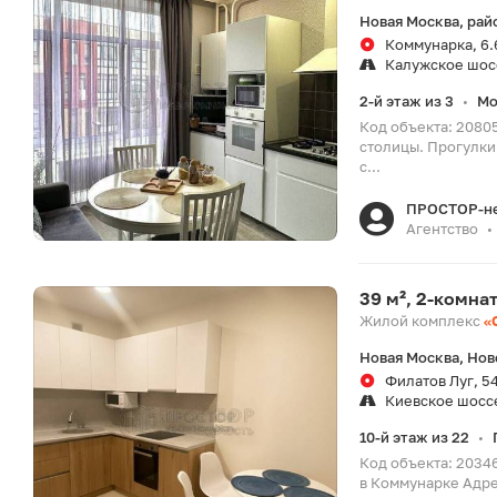
Новая Москва, рай
Коммунарка, 6.
Калужское шос
2-й этаж из 3
Мо
•
Код объекта: 2080
столицы. Прогулки
с...
ПРОСТОР-н
Агентство
•
39 м², 2-комна
Жилой комплекс
«
Новая Москва, Нов
Филатов Луг, 5
Киевское шосс
10-й этаж из 22
•
Код объекта: 2034
в Коммунарке Адре