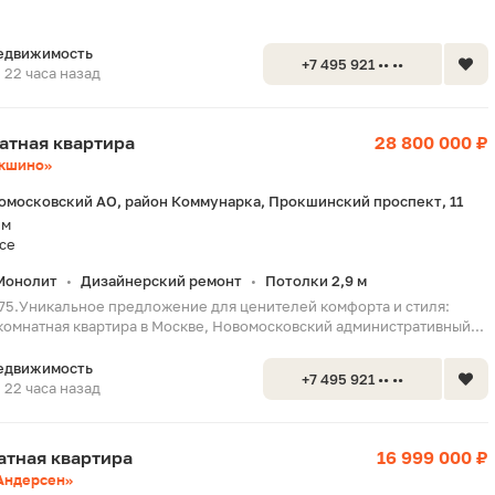
едвижимость
+7 495 921 •• ••
22 часа назад
натная квартира
28 800 000 ₽
кшино»
омосковский АО, район Коммунарка, Прокшинский проспект, 11
 м
се
Монолит
Дизайнерский ремонт
Потолки 2,9 м
•
•
175.Уникальное предложение для ценителей комфорта и стиля:
 комнатная квартира в Москве, Новомосковский административный...
едвижимость
+7 495 921 •• ••
22 часа назад
натная квартира
16 999 000 ₽
Андерсен»