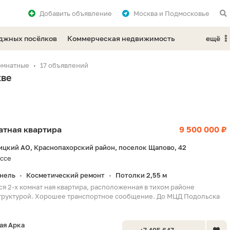
Добавить
объявление
Москва и Подмосковье
еджных посёлков
Коммерческая недвижимость
ещё
омнатные
17 объявлений
кве
натная квартира
9 500 000 ₽
ицкий АО, Краснопахорский район, поселок Щапово, 42
ссе
нель
Косметический ремонт
Потолки 2,55 м
•
•
ся 2-х комнат ная квартира, расположенная в тихом районе
труктурой. Хорошее транспортное сообщение. До МЦД Подольска
ая Арка