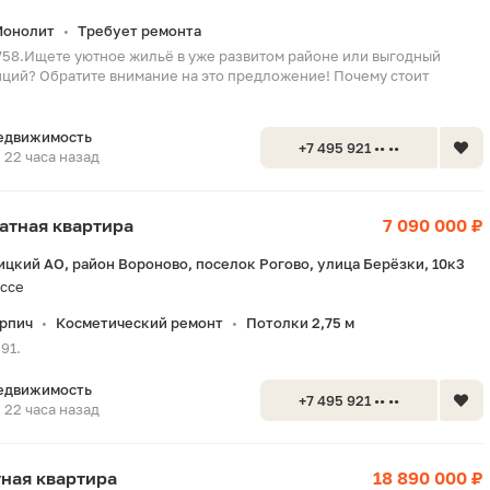
Монолит
Требует ремонта
•
758.Ищете уютное жильё в уже развитом районе или выгодный
иций? Обратите внимание на это предложение! Почему стоит
едвижимость
+7 495 921 •• ••
22 часа назад
натная квартира
7 090 000 ₽
ицкий АО, район Вороново, поселок Рогово, улица Берёзки, 10к3
ссе
рпич
Косметический ремонт
Потолки 2,75 м
•
•
91.
едвижимость
+7 495 921 •• ••
22 часа назад
тная квартира
18 890 000 ₽