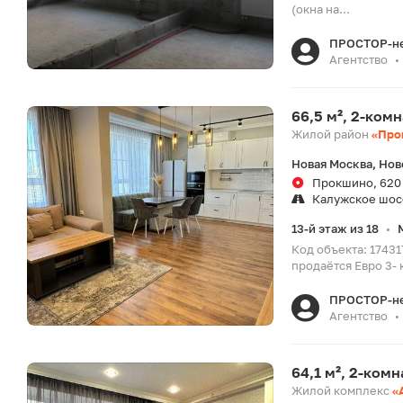
(окна на...
ПРОСТОР-н
Агентство
•
66,5 м², 2-ком
Жилой район
«Про
Новая Москва, Нов
Прокшино, 620
Калужское шос
13-й этаж из 18
•
Код объекта: 1743
продаётся Евро 3-
ПРОСТОР-н
Агентство
•
64,1 м², 2-ком
Жилой комплекс
«