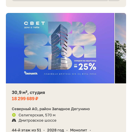
30,9 м², студия
18 299 689 ₽
Северный АО, район Западное Дегунино
Селигерская, 570 м
Дмитровское шоссе
44-й этаж из 51
2028 год
Монолит
•
•
•