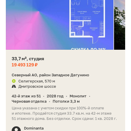
33,7 м², студия
19 493 129 ₽
Северный АО, район Западное Дегунино
Селигерская, 570 м
Дмитровское шоссе
42-й этаж из 51
2028 год
Монолит
•
•
•
Черновая отделка
Потолки 3,3 м
•
Цена указана с учетом скидки при 100%-й оплате
и ипотеке. Продаётся студия 33.7 кв.м. на 42-м этаже
51 этажного дома. Без отделки. Срок сдачи: 1 кв. 2028 г.
Dominanta