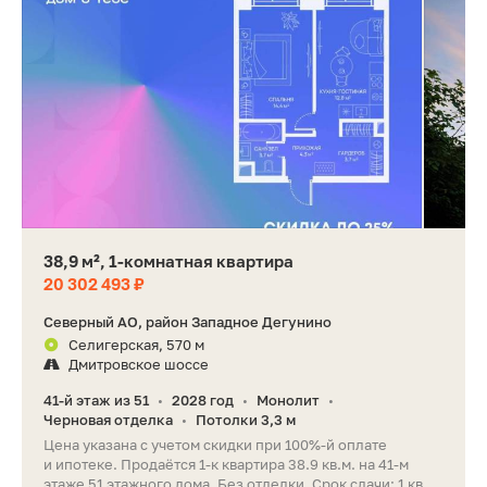
38,9 м², 1-комнатная квартира
20 302 493 ₽
Северный АО, район Западное Дегунино
Селигерская, 570 м
Дмитровское шоссе
41-й этаж из 51
2028 год
Монолит
•
•
•
Черновая отделка
Потолки 3,3 м
•
Цена указана с учетом скидки при 100%-й оплате
и ипотеке. Продаётся 1-к квартира 38.9 кв.м. на 41-м
этаже 51 этажного дома. Без отделки. Срок сдачи: 1 кв.