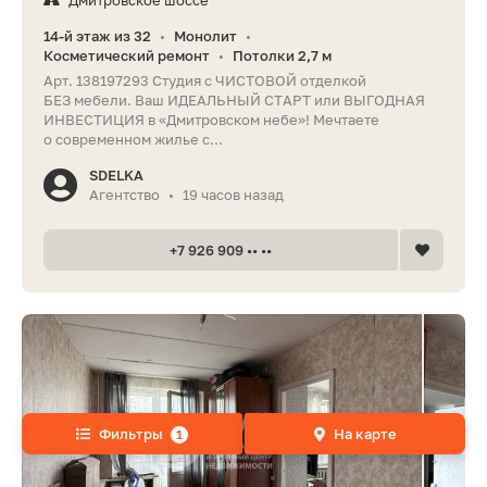
Дмитровское шоссе
14-й этаж из 32
Монолит
•
•
Косметический ремонт
Потолки 2,7 м
•
Арт. 138197293 Студия с ЧИСТОВОЙ отделкой
БЕЗ мебели. Ваш ИДЕАЛЬНЫЙ СТАРТ или ВЫГОДНАЯ
ИНВЕСТИЦИЯ в «Дмитровском небе»! Мечтаете
о современном жилье с...
SDELKA
Агентство
19 часов назад
•
+7 926 909 •• ••
Фильтры
На карте
1