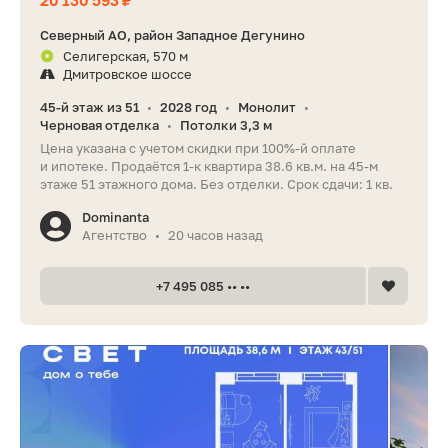
Северный АО, район Западное Дегунино
Селигерская, 570 м
Дмитровское шоссе
45-й этаж из 51
2028 год
Монолит
•
•
•
Черновая отделка
Потолки 3,3 м
•
Цена указана с учетом скидки при 100%-й оплате
и ипотеке. Продаётся 1-к квартира 38.6 кв.м. на 45-м
этаже 51 этажного дома. Без отделки. Срок сдачи: 1 кв.
Dominanta
Агентство
20 часов назад
•
+7 495 085 •• ••