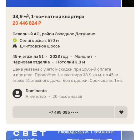
38,9 м², 1-комнатная квартира
20 446 824 ₽
Северный АО, район Западное Дегунино
Селигерская, 570 м
Дмитровское шоссе
45-й этаж из 51
2028 год
Монолит
•
•
•
Черновая отделка
Потолки 3,3 м
•
Цена указана с учетом скидки при 100%-й оплате
и ипотеке. Продаётся 1-к квартира 38.9 кв.м. на 45-м
этаже 51 этажного дома. Без отделки. Срок сдачи: 1 кв.
Dominanta
Агентство
20 часов назад
•
+7 495 085 •• ••