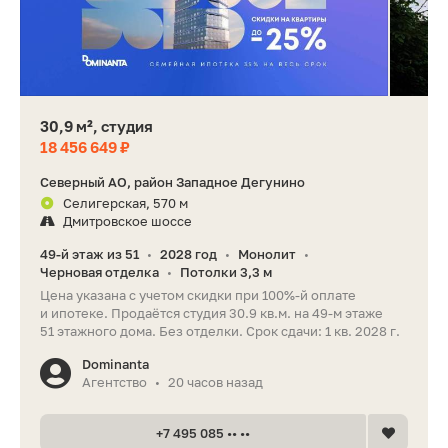
30,9 м², студия
18 456 649 ₽
Северный АО, район Западное Дегунино
Селигерская, 570 м
Дмитровское шоссе
49-й этаж из 51
2028 год
Монолит
•
•
•
Черновая отделка
Потолки 3,3 м
•
Цена указана с учетом скидки при 100%-й оплате
и ипотеке. Продаётся студия 30.9 кв.м. на 49-м этаже
51 этажного дома. Без отделки. Срок сдачи: 1 кв. 2028 г.
Dominanta
Агентство
20 часов назад
•
+7 495 085 •• ••