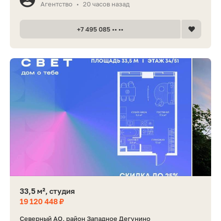
Агентство
20 часов назад
•
+7 495 085 •• ••
33,5 м², студия
19 120 448 ₽
Северный АО, район Западное Дегунино