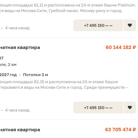
енция площадью 81,11 м расположена на 23-м этаже башни Platinum.
я виды на Москва-Сити, Гребной канал, Москву-реку и город.
+7 495 150 •• ••
4 часа назад
•
мнатная квартира
60 144 182 ₽
37
ле, 2 км
2027 год
Потолки 3 м
•
енция площадью 82,15 м расположена на 20-м этаже башни
 открываются виды на Москва-Сити и город. Среди преимуществ –
+7 495 150 •• ••
4 часа назад
•
мнатная квартира
63 705 474 ₽