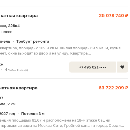
мнатная квартира
25 078 740 ₽
ссе, 228к4
 шоссе
анель
Требует ремонта
•
квартира, площадью 109.9 кв.м. Жилая площадь 69.9 кв. м, кухня
 нет, окна выходят во двор и на улицу. Квартира...
аж
+7 495 021 •• ••
4 часа назад
•
мнатная квартира
63 722 209 ₽
37
ле, 2 км
2027 год
Потолки 3 м
•
енция площадью 81,67 м расположена на 18-м этаже башни
открываются виды на Москва-Сити, Гребной канал и город. Среди...