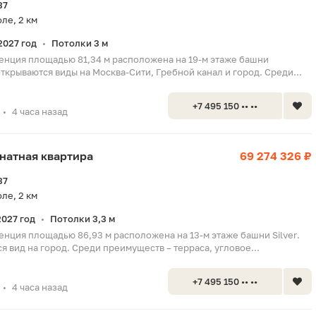
37
ле, 2 км
2027 год
Потолки 3 м
•
енция площадью 81,34 м расположена на 19-м этаже башни
открываются виды на Москва-Сити, Гребной канал и город. Среди...
+7 495 150 •• ••
4 часа назад
•
мнатная квартира
69 274 326 ₽
37
ле, 2 км
2027 год
Потолки 3,3 м
•
енция площадью 86,93 м расположена на 13-м этаже башни Silver.
я вид на город. Среди преимуществ – терраса, угловое...
+7 495 150 •• ••
4 часа назад
•