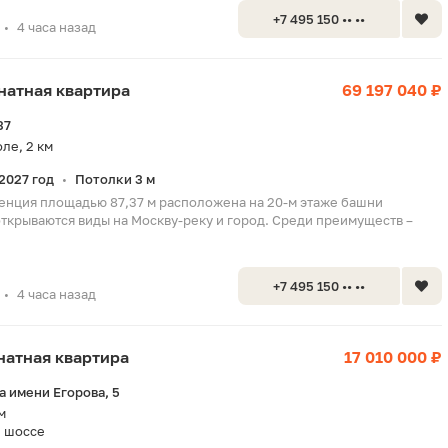
+7 495 150 •• ••
4 часа назад
•
мнатная квартира
69 197 040 ₽
37
ле, 2 км
2027 год
Потолки 3 м
•
енция площадью 87,37 м расположена на 20-м этаже башни
открываются виды на Москву-реку и город. Среди преимуществ –
+7 495 150 •• ••
4 часа назад
•
мнатная квартира
17 010 000 ₽
а имени Егорова, 5
м
 шоссе