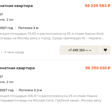
мнатная квартира
58 229 583 ₽
37
ле, 2 км
2027 год
Потолки 3 м
•
енция площадью 74,62 м расположена на 15-м этаже башни Gold.
я виды на Москву-реку и город. Среди преимуществ – терраса...
+7 495 150 •• ••
4 часа назад
•
омнатная квартира
96 350 018 ₽
37
ле, 2 км
2027 год
Потолки 3,3 м
•
енция площадью 106,97 м расположена на 25-м этаже башни
открываются виды на Москва-Сити, Гребной канал, Москву-реку