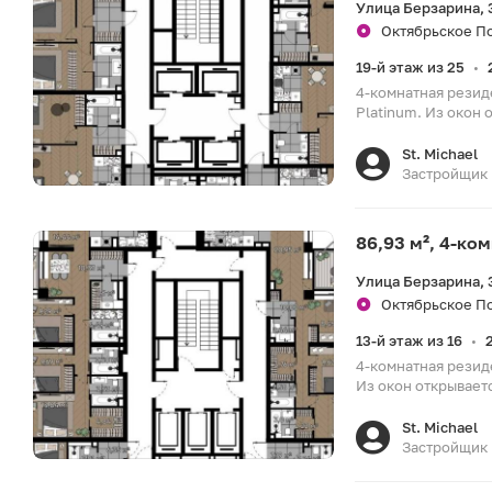
Улица Берзарина, 
Октябрьское По
19-й этаж из 25
•
4-комнатная резид
Platinum. Из окон 
St. Michael
Застройщик
86,93 м², 4-ко
Улица Берзарина, 
Октябрьское По
13-й этаж из 16
•
4-комнатная резид
Из окон открываетс
St. Michael
Застройщик