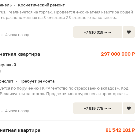
анель
Косметический ремонт
•
781. Реализуется на торгах. Продается 4-комнатная квартира общей
 м, расположенная на 3-ем этаже 23-этажного панельного...
+7 910 019 •• ••
4 часа назад
•
мнатная квартира
297 000 000 ₽
еулок, 3
м
онолит
Требует ремонта
•
ется по поручению ГК «Агентство по страхованию вкладов». Код
Реализуется на торгах. Продается многоуровневая просторная...
+7 919 775 •• ••
4 часа назад
•
мнатная квартира
81 542 181 ₽