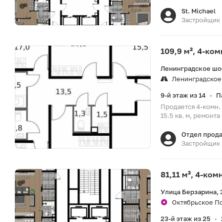
St. Michael
Застройщик
109,9 м², 4-ко
Ленинградское шо
Ленинградское
9-й этаж из 14
П
•
Продается 4-комн. 
15.5 кв. м, ремонта
Отдел прод
Застройщик
81,11 м², 4-ко
Улица Берзарина, 
Октябрьское По
23-й этаж из 25
•