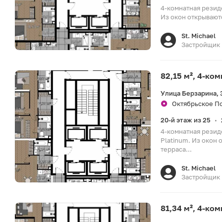
4-комнатная резид
Из окон открываютс
St. Michael
Застройщик
82,15 м², 4-ко
Улица Берзарина, 
Октябрьское По
20-й этаж из 25
•
4-комнатная резид
Platinum. Из окон
терраса...
St. Michael
Застройщик
81,34 м², 4-ко