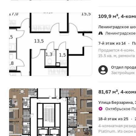
109,9 м², 4-ко
Ленинградское шо
Ленинградское
7-й этаж из 14
П
•
Продается 4-комн. 
15.5 кв. м, ремонта
Отдел прод
Застройщик
81,67 м², 4-ко
Улица Берзарина, 
Октябрьское По
18-й этаж из 25
•
4-комнатная резид
Platinum. Из окон 