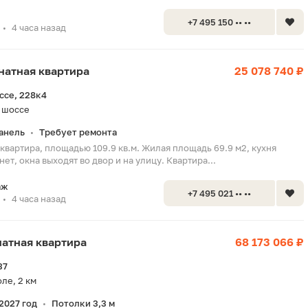
+7 495 150 •• ••
4 часа назад
•
мнатная квартира
25 078 740 ₽
ссе, 228к4
 шоссе
анель
Требует ремонта
•
квартира, площадью 109.9 кв.м. Жилая площадь 69.9 м2, кухня
 нет, окна выходят во двор и на улицу. Квартира...
аж
+7 495 021 •• ••
4 часа назад
•
мнатная квартира
68 173 066 ₽
37
ле, 2 км
2027 год
Потолки 3,3 м
•