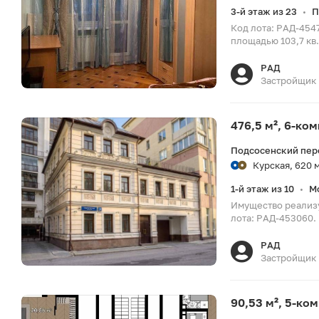
3-й этаж из 23
П
•
Код лота: РАД-454
площадью 103,7 кв.
РАД
Застройщик
476,5 м², 6-ко
Подсосенский пер
Курская, 620 
1-й этаж из 10
М
•
Имущество реализу
лота: РАД-453060. 
РАД
Застройщик
90,53 м², 5-ко