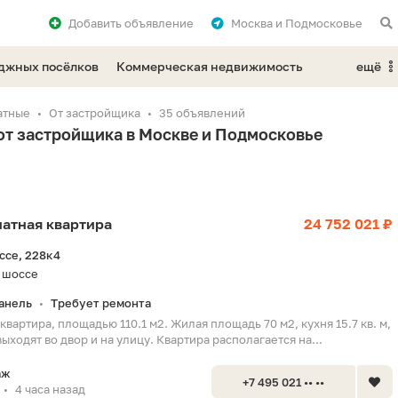
Добавить
объявление
Москва и Подмосковье
еджных посёлков
Коммерческая недвижимость
ещё
атные
От застройщика
35 объявлений
 от застройщика в Москве и Подмосковье
мнатная квартира
24 752 021 ₽
ссе, 228к4
 шоссе
анель
Требует ремонта
•
квартира, площадью 110.1 м2. Жилая площадь 70 м2, кухня 15.7 кв. м,
выходят во двор и на улицу. Квартира располагается на...
аж
+7 495 021 •• ••
4 часа назад
•