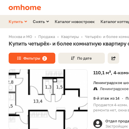
Купить
Снять
Каталог новостроек
Каталог котт
Москва и МО
Продажа
Квартиры
Четырёх- и более комн
Купить четырёх- и более комнатную квартиру
Фильтры
По дате
2
110,1 м², 4-ко
Ленинградское шо
Ленинградское
8-й этаж из 14
П
•
Продается 4-комн. 
ремонта нет, окна 
Отдел прод
Застройщик