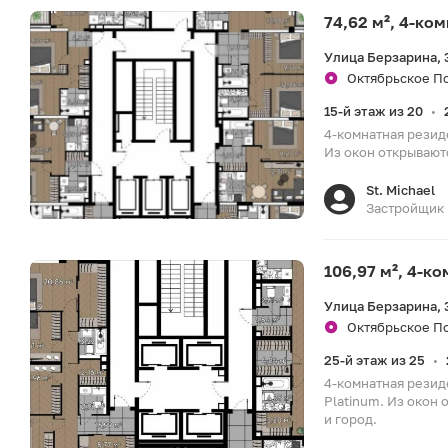
74,62 м², 4-ко
Улица Берзарина, 
Октябрьское По
15-й этаж из 20
•
4-комнатная резид
Из окон открываютс
St. Michael
Застройщик
106,97 м², 4-к
Улица Берзарина, 
Октябрьское По
25-й этаж из 25
•
4-комнатная резид
Platinum. Из окон 
и город.