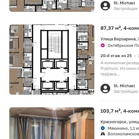
St. Michael
Застройщик
87,37 м², 4-ко
Улица Берзарина, 
Октябрьское По
20-й этаж из 25
•
4-комнатная резид
Platinum. Из окон 
терраса...
St. Michael
Застройщик
103,7 м², 4-ко
Красногорск, улиц
Мякинино, 1.1 к
Волоколамское