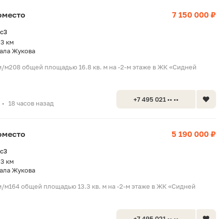
оместо
7 150 000 ₽
2с3
.3 км
ала Жукова
/м208 общей площадью 16.8 кв. м на -2-м этаже в ЖК «Сидней
+7 495 021 •• ••
18 часов назад
•
оместо
5 190 000 ₽
2с3
.3 км
ала Жукова
/м164 общей площадью 13.3 кв. м на -2-м этаже в ЖК «Сидней
+7 495 021 •• ••