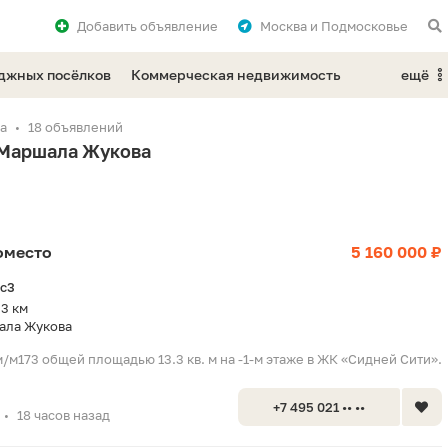
Добавить
объявление
Москва и Подмосковье
еджных посёлков
Коммерческая недвижимость
ещё
а
18 объявлений
 Маршала Жукова
оместо
5 160 000 ₽
2с3
.3 км
ала Жукова
/м173 общей площадью 13.3 кв. м на -1-м этаже в ЖК «Сидней Сити».
+7 495 021 •• ••
18 часов назад
•