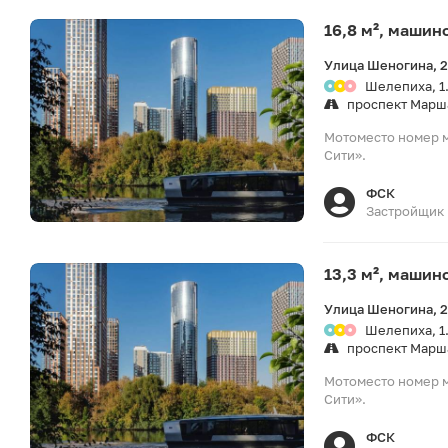
16,8 м², машин
Улица Шеногина, 
Шелепиха, 1
проспект Марш
Мотоместо номер м
Сити».
ФСК
Застройщик
13,3 м², машин
Улица Шеногина, 
Шелепиха, 1
проспект Марш
Мотоместо номер м
Сити».
ФСК