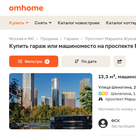
Купить
Снять
Каталог новостроек
Каталог котт
Москва и МО
Продажа
Гаражи
Проспект Маршала Жуков
Купить гараж или машиноместо на проспекте
Фильтры
По дате
1
13,3 м², машин
Улица Шеногина, 
Шелепиха, 1
проспект Марш
Мотоместо номер м
ФСК
Застройщик