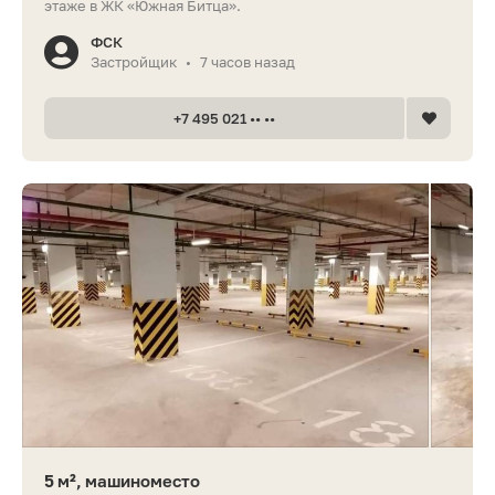
этаже в ЖК «Южная Битца».
ФСК
Застройщик
7 часов назад
•
+7 495 021 •• ••
5 м², машиноместо