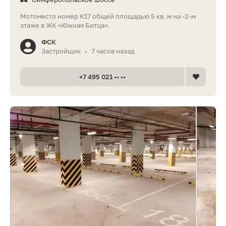
Мотоместо номер К17 общей площадью 5 кв. м на -2-м
этаже в ЖК «Южная Битца».
ФСК
Застройщик
7 часов назад
•
+7 495 021 •• ••