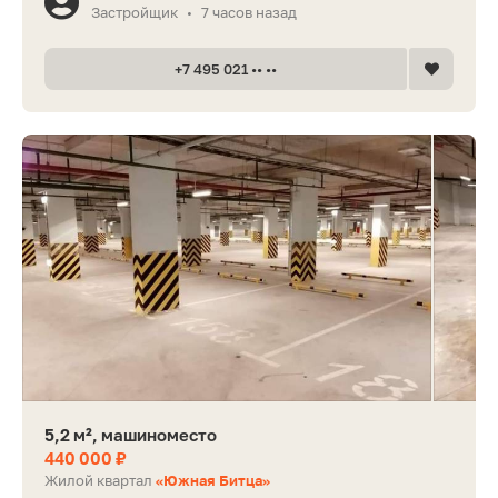
Застройщик
7 часов назад
•
+7 495 021 •• ••
5,2 м², машиноместо
440 000 ₽
Жилой квартал
«Южная Битца»