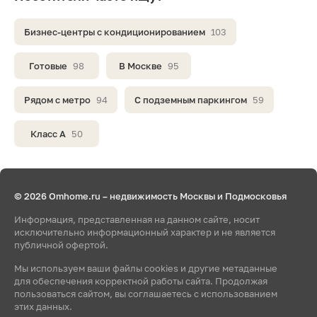
Бизнес-центры с кондиционированием
103
Готовые
98
В Москве
95
Рядом с метро
94
С подземным паркингом
59
Класс A
50
© 2026 Omhome.ru – недвижимость Москвы и Подмосковья
Информация, представленная на данном сайте, носит
исключительно информационный характер и не является
публичной офертой.
Мы используем ваши файлы cookies и другие метаданные
для обеспечения корректной работы сайта. Продолжая
пользоваться сайтом, вы соглашаетесь с использованием
этих данных.