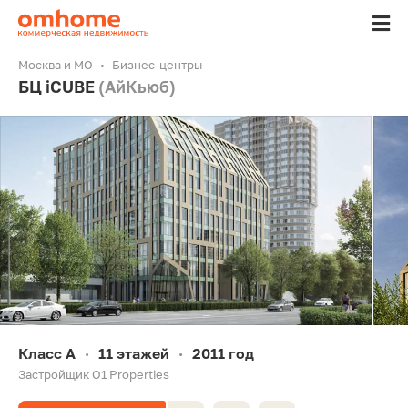
Москва и МО
Бизнес-центры
БЦ iCUBE
(АйКьюб)
Класс A
11 этажей
2011 год
•
•
Застройщик O1 Properties