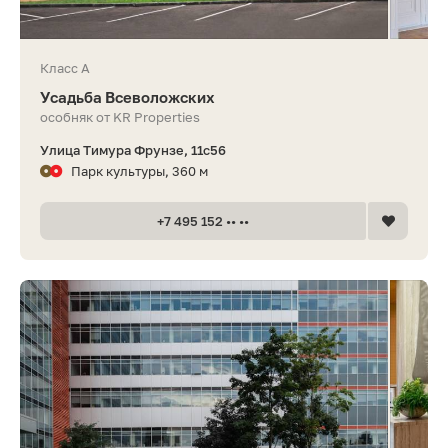
Класс A
Усадьба Всеволожских
особняк от KR Properties
Улица Тимура Фрунзе, 11с56
Парк культуры, 360 м
+7 495 152 •• ••