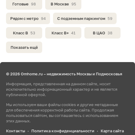
Готовые
98
В Москве
95
Рядом с метро
94
С подземным паркингом
59
Класс B
53
Класс B+
41
В ЦАО
38
Показать ещё
© 2026 Omhome.ru – недвижимость Москвы и Подмосковья
Информация, представленная на данном сайте, носит
исключительно информационный характер и не является
публичной офертой.
Мы используем ваши файлы cookies и другие метаданные
для обеспечения корректной работы сайта. Продолжая
пользоваться сайтом, вы соглашаетесь с использованием
этих данных.
Контакты
Политика конфиденциальности
Карта сайта
•
•