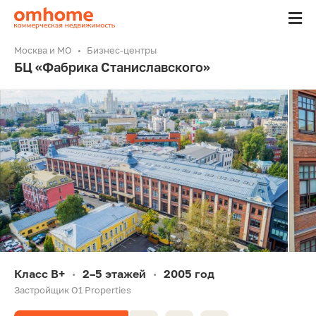
Москва и МО
Бизнес-центры
БЦ «Фабрика Станиславского»
Класс B+
2–5 этажей
2005 год
•
•
Застройщик O1 Properties