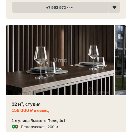
+7 963 972 •• ••
32 м², студия
158 000 ₽
в месяц
1-я улица Ямского Поля, 1к1
Белорусская, 200 м