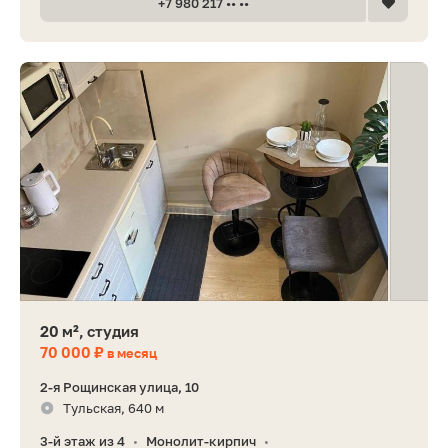
+7 980 217 •• ••
20 м², студия
70 000 ₽
в месяц
2-я Рощинская улица, 10
Тульская, 640 м
3-й этаж из 4
Монолит-кирпич
•
•