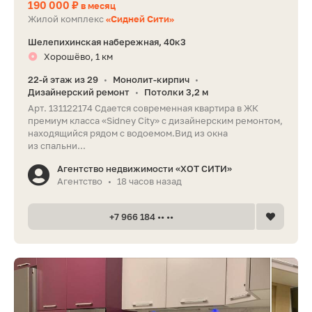
190 000 ₽
в месяц
Жилой комплекс
«Сидней Сити»
Шелепихинская набережная, 40к3
Хорошёво, 1 км
22-й этаж из 29
Монолит-кирпич
•
•
Дизайнерский ремонт
Потолки 3,2 м
•
Арт. 131122174 Сдается современная квартира в ЖК
премиум класса «Sidney City» с дизайнерским ремонтом,
находящийся рядом с водоемом.Вид из окна
из спальни...
Агентство недвижимости «ХОТ СИТИ»
Агентство
18 часов назад
•
+7 966 184 •• ••