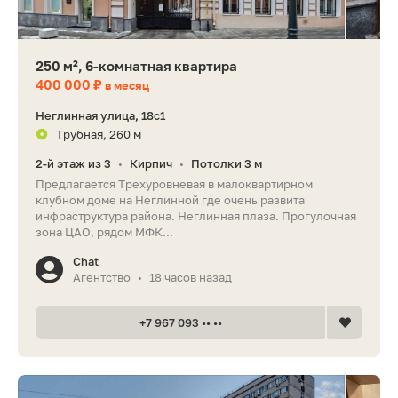
250 м², 6-комнатная квартира
400 000 ₽
в месяц
Неглинная улица, 18с1
Трубная, 260 м
2-й этаж из 3
Кирпич
Потолки 3 м
•
•
Предлагается Трехуровневая в малоквартирном
клубном доме на Неглинной где очень развита
инфраструктура района. Неглинная плаза. Прогулочная
зона ЦАО, рядом МФК...
Chat
Агентство
18 часов назад
•
+7 967 093 •• ••