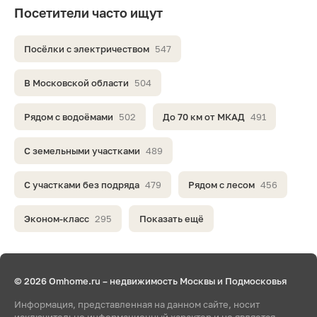
Посетители часто ищут
Посёлки с электричеством
547
В Московской области
504
Рядом с водоёмами
502
До 70 км от МКАД
491
С земельными участками
489
С участками без подряда
479
Рядом с лесом
456
Эконом-класс
295
Показать ещё
© 2026 Omhome.ru – недвижимость Москвы и Подмосковья
Информация, представленная на данном сайте, носит