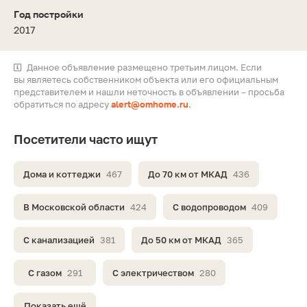
Год постройки
2017
Данное объявление размещено третьим лицом. Если
вы являетесь собственником объекта или его официальным
представителем и нашли неточность в объявлении – просьба
обратиться по адресу
alert@omhome.ru
.
Посетители часто ищут
Дома и коттеджи
467
До 70 км от МКАД
436
В Московской области
424
С водопроводом
409
С канализацией
381
До 50 км от МКАД
365
С газом
291
С электричеством
280
Показать ещё