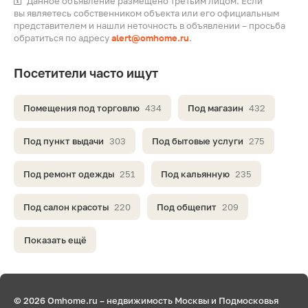
Данное объявление размещено третьим лицом. Если
вы являетесь собственником объекта или его официальным
представителем и нашли неточность в объявлении – просьба
обратиться по адресу
alert@omhome.ru
.
Посетители часто ищут
Помещения под торговлю
434
Под магазин
432
Под пункт выдачи
303
Под бытовые услуги
275
Под ремонт одежды
251
Под кальянную
235
Под салон красоты
220
Под общепит
209
Показать ещё
© 2026 Omhome.ru – недвижимость Москвы и Подмосковья