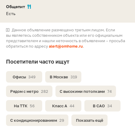
Общепит
Есть
Данное объявление размещено третьим лицом. Если
вы являетесь собственником объекта или его официальным
представителем и нашли неточность в объявлении – просьба
обратиться по адресу
alert@omhome.ru
.
Посетители часто ищут
Офисы
349
В Москве
319
Рядом с метро
282
С высокими потолками
74
На ТТК
56
Класс A
44
В САО
34
С кондиционированием
29
Показать ещё