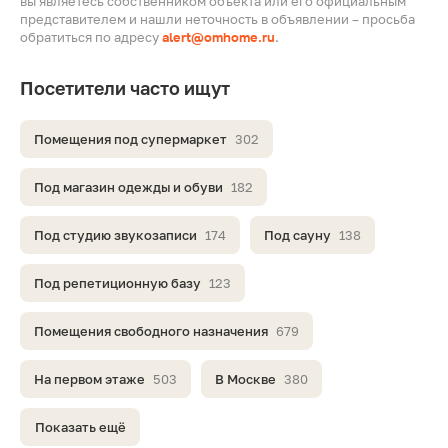
вы являетесь собственником объекта или его официальным
представителем и нашли неточность в объявлении – просьба
обратиться по адресу
alert@omhome.ru
.
Посетители часто ищут
Помещения под супермаркет
302
Под магазин одежды и обуви
182
Под студию звукозаписи
174
Под сауну
138
Под репетиционную базу
123
Помещения свободного назначения
679
На первом этаже
503
В Москве
380
Показать ещё