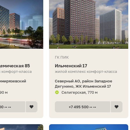
ГК ПИК
емическая 85
Ильменский 17
 комфорт-класса
жилой комплекс комфорт-класса
Тимирязевский
Северный АО, район Западное
Дегунино, ЖК Ильменский 17
90 м
Селигерская, 770 м
0 •• ••
+7 495 500 •• ••