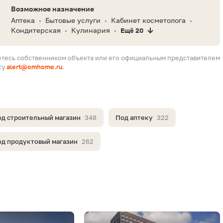
Возможное назначение
Аптека
Бытовые услуги
Кабинет косметолога
•
•
•
Кондитерская
Кулинария
Ещё 20
•
•
етесь собственником объекта или его официальным представителем
су
alert@omhome.ru
.
д строительный магазин
348
Под аптеку
322
д продуктовый магазин
262