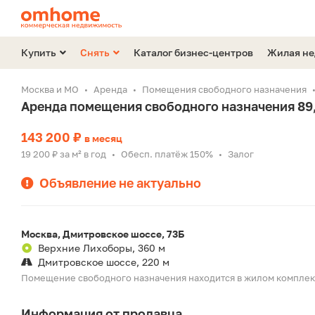
Купить
Снять
Каталог бизнес-центров
Жилая н
Москва и МО
Аренда
Помещения свободного назначения
Аренда помещения свободного назначения 89,
143 200 ₽
в месяц
19 200 ₽ за м² в год
Обесп. платёж 150%
Залог
•
•
Объявление не актуально
Москва, Дмитровское шоссе, 73Б
Верхние Лихоборы, 360 м
Дмитровское шоссе, 220 м
Помещение свободного назначения находится в жилом компле
Информация от продавца