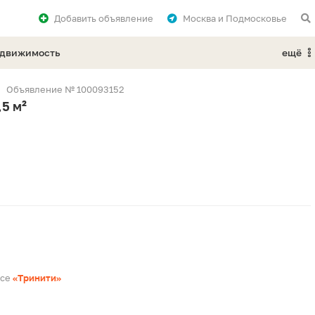
Добавить
объявление
Москва и Подмосковье
едвижимость
ещё
Объявление № 100093152
5 м²
ксе
«Тринити»