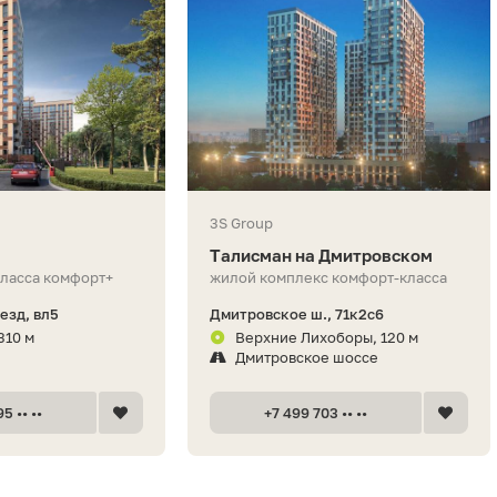
3S Group
Талисман на Дмитровском
класса комфорт+
жилой комплекс комфорт-класса
езд, вл5
Дмитровское ш., 71к2с6
310 м
Верхние Лихоборы, 120 м
Дмитровское шоссе
5 •• ••
+7 499 703 •• ••