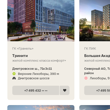
ГК «Гранель»
ГК ПИК
Тринити
Большая Акад
жилой комплекс класса комфорт+
жилой комплекс
Дмитровское ш., 71к3с11
Северный АО, 
район
Верхние Лихоборы, 390 м
Дмитровское шоссе
Лихоборы, 5
+7 495 432 •• ••
+7 495 50