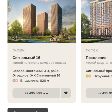
ГК ПИК
ГК ФСК
Сигнальный 16
Поколение
жилой комплекс комфорт-класса
жилой квартал 
Северо-Восточный АО, район
Сигнальный про
Отрадное, ЖК Сигнальный 16
Окружная, 
Владыкино, 820 м
+7 495 500 •• ••
+7 495 99