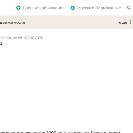
Добавить
объявление
Москва и Подмосковье
едвижимость
ещё
ъявление № 100087070
²
омещение площадью 1000 кв.м на срок от 1 года в новом