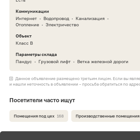
Коммуникации
Интернет
Водопровод
Канализация
•
•
•
Отопление
Электричество
•
Объект
Класс B
Параметры склада
Пандус
Грузовой лифт
Ветка железной дороги
•
•
Данное объявление размещено третьим лицом. Если вы явля
и нашли неточность в объявлении – просьба обратиться по адре
Посетители часто ищут
Помещения под цех
168
Производственные помещения