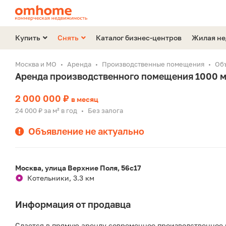
Купить
Снять
Каталог бизнес-центров
Жилая н
Москва и МО
Аренда
Производственные помещения
Об
Аренда производственного помещения 1000 м
2 000 000 ₽
в месяц
24 000 ₽ за м² в год
Без залога
•
Объявление не актуально
Москва, улица Верхние Поля, 56с17
Котельники, 3.3 км
Информация от продавца
Сдается в прямую аренду современное производственное п