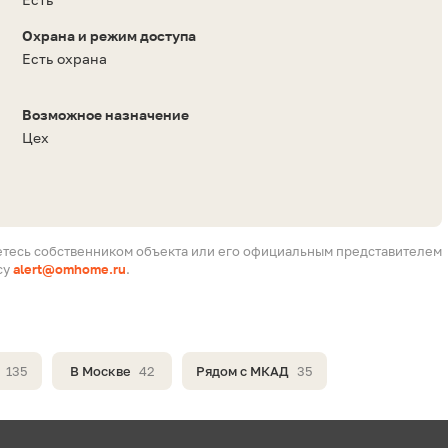
Охрана и режим доступа
Есть охрана
Возможное назначение
Цех
етесь собственником объекта или его официальным представителем
су
alert@omhome.ru
.
135
В Москве
42
Рядом с МКАД
35