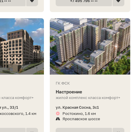
1 •• ••
+7 495 796 •• ••
ГК ФСК
Настроение
 класса комфорт+
жилой комплекс класса комфорт+
 ул., 33/1
ул. Красная Сосна, 3с1
коссовского, 1.4 км
Ростокино, 1.6 км
Ярославское шоссе