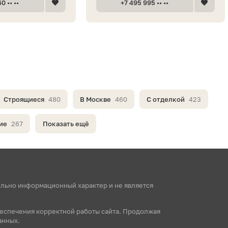
0 •• ••
+7 495 995 •• ••
Строящиеся
480
В Москве
460
С отделкой
423
ие
267
Показать ещё
ельно информационный характер и не является
беспечения корректной работы сайта. Продолжая
анных.