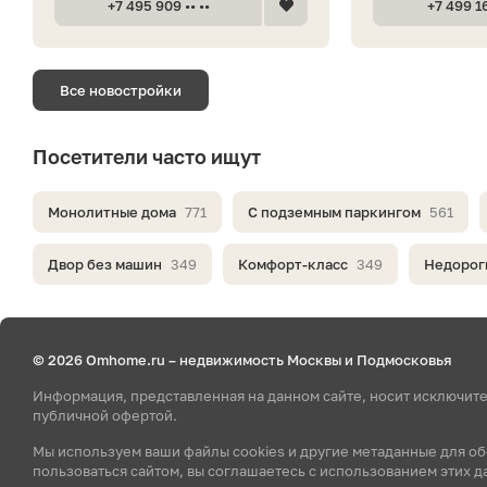
+7 495 909 •• ••
+7 499 16
Все новостройки
Посетители часто ищут
Монолитные дома
771
С подземным паркингом
561
Двор без машин
349
Комфорт-класс
349
Недорог
© 2026 Omhome.ru – недвижимость Москвы и Подмосковья
Информация, представленная на данном сайте, носит исключит
публичной офертой.
Мы используем ваши файлы cookies и другие метаданные для о
пользоваться сайтом, вы соглашаетесь с использованием этих д