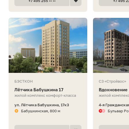
+7 495 255 •• ••
+7 495 22
БЭСТКОН
СЗ «Стройвос»
Лётчика Бабушкина 17
Вдохновение
жилой комплекс комфорт-класса
жилой комплекс
ул. Лётчика Бабушкина, 17к3
4-я Гражданская
Бабушкинская, 800 м
Бульвар Ро