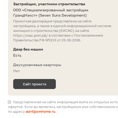
Застройщик, участники строительства
ООО «Специализированный застройщик
ГрандНэкст»
(Seven Suns Development)
Проектная декларация представлена на сайте
застройщика, а также в единой информационной системе
жилищного строительства (ЕИСЖС) на сайте
https://наш.дом.рф/
в соответвии с Постановлением
Правительства РФ №1133 от 25.09.2018.
Двор без машин
Есть
Двухуровневые квартиры
Нет
Сайт проекта
Представленная на сайте информация взята из открытых ист
офертой. Если вы являетесь застройщиком или собственником о
по адресу
alert@omhome.ru
.