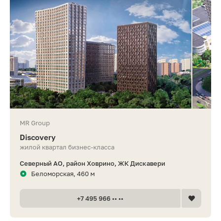
MR Group
Discovery
жилой квартал бизнес-класса
Северный АО, район Ховрино, ЖК Дискавери
Беломорская, 460 м
+7 495 966 •• ••